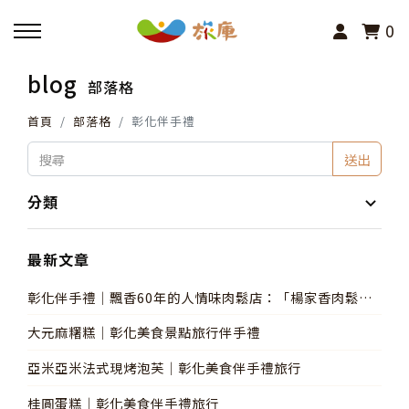
0
blog
部落格
回主選單
首頁
部落格
彰化伴手禮
活動報名
送出
小旅行及主題導覽
分類
講座、體驗與課程
最新文章
彰化伴手禮│飄香60年的人情味肉鬆店：「楊家香肉鬆」
其他活動
第三代主理人 楊芝芸
大元麻糬糕│彰化美食景點旅行伴手禮
亞米亞米法式現烤泡芙│彰化美食伴手禮旅行
桂圓蛋糕│彰化美食伴手禮旅行