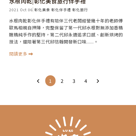
水根肉乾|彰化美食旅行伴手禮
2021 Oct 06
彰化美食
彰化伴手禮
彰化旅行
水根肉乾彰化伴手禮有陪伴三代老闆經營幾十年的老師傅
歐馬相親自押陣，完整保留了第一代邱水根對無添加香精
嫩精純手作的堅持，第二代邱永適追求口感、創新烘烤的
技法，還陪著第三代邱信翰開發新口味......。
閱讀更多
1
2
3
4