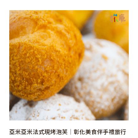
亞米亞米法式現烤泡芙│彰化美食伴手禮旅行