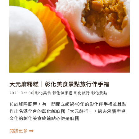
大元麻糬糕│彰化美食景點旅行伴手禮
2021 Oct 06
彰化美食
彰化伴手禮
彰化旅行
彰化景點
位於城隍廟旁，有一間開立超過40年的彰化伴手禮並且製
作出名滿全台的彰化鹹麻糬「大元餅行」，過去承襲辦桌
文化的彰化美食終筵點心便是麻糬
閱讀更多