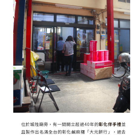
位於城隍廟旁，有一間開立超過40年的
彰化伴手禮
並
且製作出名滿全台的彰化鹹麻糬「大元餅行」，過去