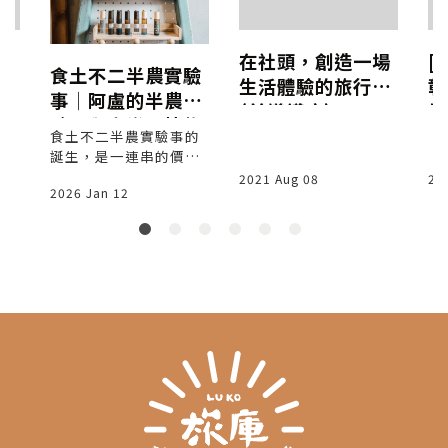
趣
在社頭，創造一場
[
食土不二半農實驗
生活體驗的旅行
彰
事│阿盧的半農實
(前導講座)
線
驗，與音樂、植物
密
食土不二半農實驗事的
一起生活│青年採
誕生，是一連串的價值
頭
訪
選擇。阿盧想做的並不
2021 Aug 08
20
溪
2026 Jan 12
只是農業，而是從生活
走向職人，實驗一種能
讓身心長久感到愉悅滿
足且簡樸永續的生活狀
態。