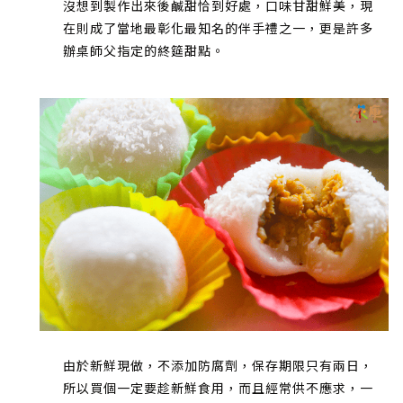
沒想到製作出來後鹹甜恰到好處，口味甘甜鮮美，現
在則成了當地最彰化最知名的伴手禮之一，更是許多
辦桌師父指定的終筵甜點。
由於新鮮現做，不添加防腐劑，保存期限只有兩日，
所以買個一定要趁新鮮食用，而且經常供不應求，一