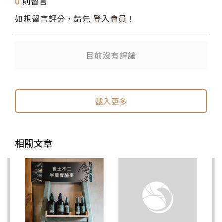
0
則留言
如想留言評分，請先
登入會員
！
目前沒有評論
送出
送出
載入更多
相關文章