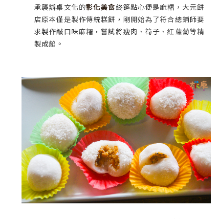
承襲辦桌文化的
彰化美食
終筵點心便是麻糬，大元餅
店原本僅是製作傳統糕餅，剛開始為了符合總鋪師要
求製作鹹口味麻糬，嘗試將瘦肉、筍子、紅蘿蔔等精
製成餡。