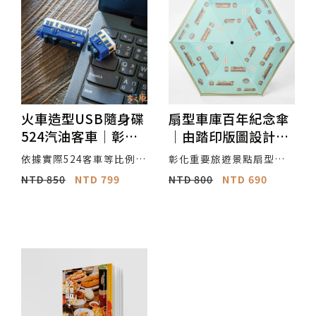
火車造型USB隨身碟
扇型車庫百年紀念傘
524汽油客車｜彰化
｜由踏印版圖設計卡
限定鐵道主題｜彰化
里善之樹製作，屬於
依據實際524客車等比例設
彰化重要旅遊景點扇型車
特色伴手禮
彰化的文化伴手禮商
計，適合收藏與電腦辦公
庫於1922年建立， 今年滿
NTD 850
NTD 799
NTD 800
NTD 690
的經典鐵道紀念品，讓你
100歲 身為彰化人的我
品(防曬/抗UV/防風)
工作不僅能快速，更可以
們， 用這個重要的意義為
為桌面添增裝飾趣味
概念， 加上各種不同時期
的火車造型圖鑑為設計理
念， 來為彰化的扇型車庫
慶生 踏印版圖設計 卡里善
之樹製作 【商品簡述】 22
吋傘面，單人剛剛好 輕量
設計，隨身好攜帶 防風傘
骨，吹翻也不怕 加長中
柄，方便好握 遮陽擋雨，
一傘搞定 色膠塗層，有效