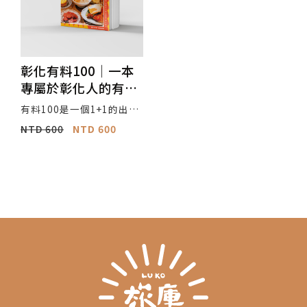
隔熱抗UV 傘布撥水，水珠
不殘留
彰化有料100｜一本
專屬於彰化人的有料
日常
有料100是一個1+1的出版
行動，《彰化有料100》與
NTD 600
NTD 600
「有料100彰化護照」，你
可以單獨閱讀《彰化有料1
00》，同時可以搭配「有
料100彰化護照」的路線指
南，帶你走訪彰化人的日
常。