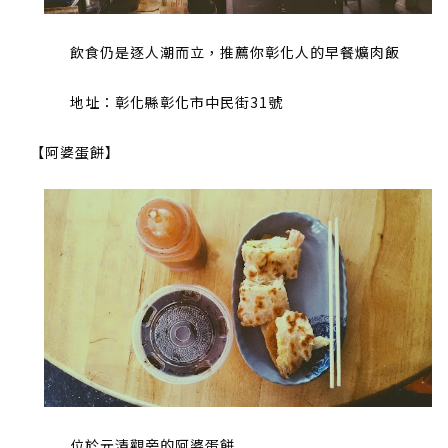
飲食仍是逐人潮而立，推薦你彰化人的早餐爌肉飯
地址：彰化縣彰化市中民街31號
【阿婆蛋餅】
位於元清觀旁的阿婆蛋餅