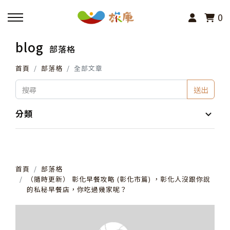
0
blog
部落格
回主選單
首頁
部落格
全部文章
活動報名
送出
小旅行及主題導覽
分類
講座、體驗與課程
首頁
部落格
其他活動
（隨時更新） 彰化早餐攻略 (彰化市篇) ，彰化人沒跟你說
的私秘早餐店，你吃過幾家呢？