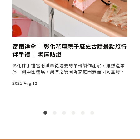
彰
富雨洋傘│ 彰化花壇親子歷史古蹟景點旅行
伴手禮│ 老屋點燈
彰
彰化伴手禮富雨洋傘從過去的傘骨製作起家，雖然產業
遊
外一到中國發展，幾年之後因為家庭因素而回到臺灣，
重新開始之後將原有的代工開始進入設計的領域打造出
2021 Aug 12
地方獨一無二的樣式，近年來頻頻獲得獎項以及大企業
的關注。
2