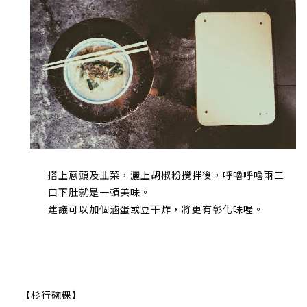
搭上蔥頭及韭菜，灑上胡椒粉攪拌後，呼嚕呼嚕兩三
口下肚就是一頓美味。
建議可以加個滷蛋或豆干炸，將更有彰化味喔。
【杉行碗粿】