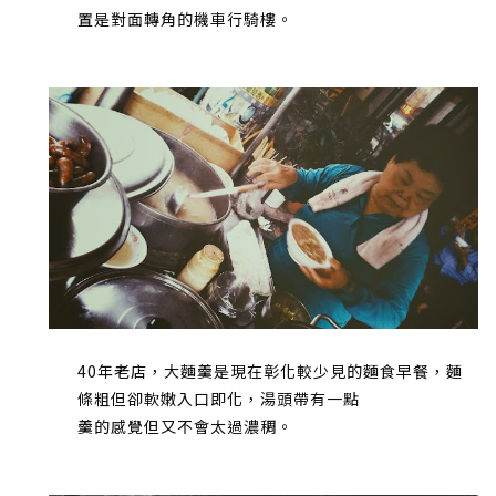
置是對面轉角的機車行騎樓。
40年老店，大麵羹是現在彰化較少見的麵食早餐，麵
條粗但卻軟嫩入口即化，湯頭帶有一點
羹的感覺但又不會太過濃稠。