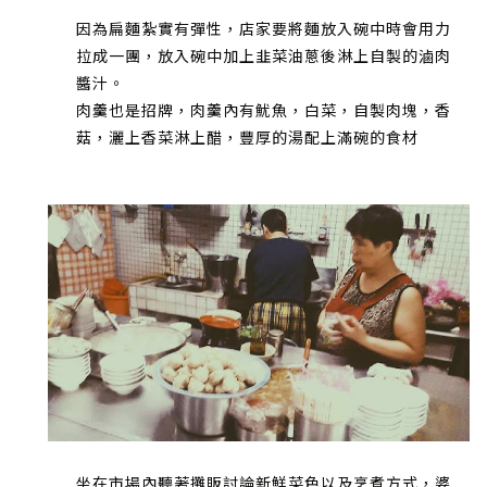
因為扁麵紮實有彈性，店家要將麵放入碗中時會用力
拉成一團，放入碗中加上韭菜油蔥後淋上自製的滷肉
醬汁。
肉羹也是招牌，肉羹內有魷魚，白菜，自製肉塊，香
菇，灑上香菜淋上醋，豐厚的湯配上滿碗的食材
坐在市場內聽著攤販討論新鮮菜色以及烹煮方式，婆