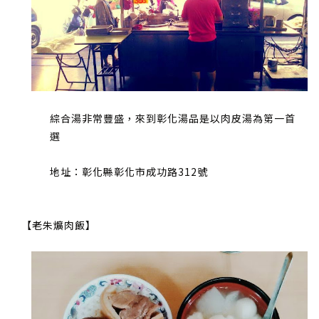
綜合湯非常豐盛，來到彰化湯品是以肉皮湯為第一首
選
地址：彰化縣彰化市成功路312號
【老朱爌肉飯】