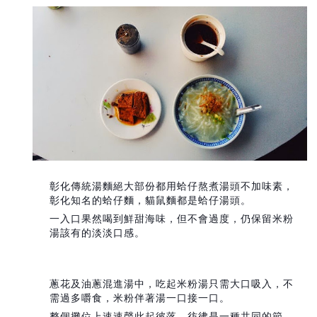
彰化傳統湯麵絕大部份都用蛤仔熬煮湯頭不加味素，
彰化知名的蛤仔麵，貓鼠麵都是蛤仔湯頭。
一入口果然喝到鮮甜海味，但不會過度，仍保留米粉
湯該有的淡淡口感。
蔥花及油蔥混進湯中，吃起米粉湯只需大口吸入，不
需過多嚼食，米粉伴著湯一口接一口。
整個攤位上速速聲此起彼落，彷彿是一種共同的節