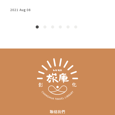
2
2021 Aug 08
2
水
連
玩
聯絡我們