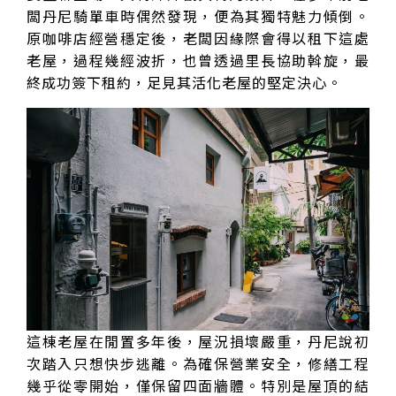
闆丹尼騎單車時偶然發現，便為其獨特魅力傾倒。
原咖啡店經營穩定後，老闆因緣際會得以租下這處
老屋，過程幾經波折，也曾透過里長協助斡旋，最
終成功簽下租約，足見其活化老屋的堅定決心。
這棟老屋在閒置多年後，屋況損壞嚴重，丹尼說初
次踏入只想快步逃離。為確保營業安全，修繕工程
幾乎從零開始，僅保留四面牆體。特別是屋頂的結