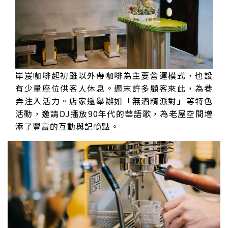
岸岌咖啡起初雖以外帶咖啡為主要營運模式，也設
有少量座位供客人休息。週末許多顧客來此，為巷
弄注入活力。店家還舉辦如「無酒精派對」等特色
活動，邀請DJ播放90年代的華語歌，為老屋空間增
添了豐富的互動與記憶點。