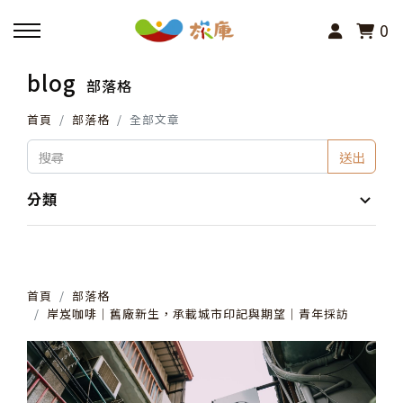
0
blog
部落格
回主選單
首頁
部落格
全部文章
活動報名
送出
小旅行及主題導覽
分類
講座、體驗與課程
首頁
部落格
其他活動
岸岌咖啡│舊廠新生，承載城市印記與期望│青年採訪