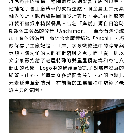
丹尼過往的機構工程師背景深刻影響了店內風格，
他捕捉了舊工廠帶來的獨特靈感，將金屬工業元素
融入設計，親自繪製圖面設計家具，委託在地廠商
訂製不鏽鋼桌椅與餐具。店名「岸岌」源自日治時
期銀色工藝品的發音「Anchimon」，至今台灣傳統
加工業依然沿用，將鋅合金壓鑄稱為「Anchi」，巧
妙保存了工廠記憶。「岸」字象徵旅途中的停靠與
休憩，讓匆忙的人們有個落腳之處；而「岌」則以
文字象形描繪了老屋特殊的雙重屋頂結構和彰化八
卦山的意象，Logo中的箭頭更寄託了對城市發展的
期望。此外，老屋本身多處圓角設計，老闆也將此
元素延伸至新裝潢，在前衛的工業風格中增添了老
派古典的氛圍。