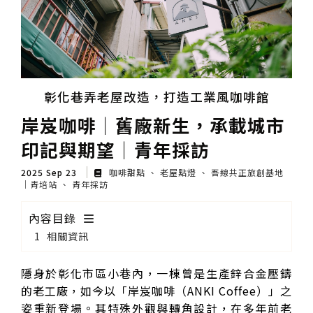
彰化巷弄老屋改造，打造工業風咖啡館
岸岌咖啡│舊廠新生，承載城市
印記與期望│青年採訪
2025 Sep 23
咖啡甜點
老屋點燈
吾線共正旅創基地
｜青培站
青年採訪
內容目錄
相關資訊
隱身於彰化市區小巷內，一棟曾是生產鋅合金壓鑄
的老工廠，如今以「岸岌咖啡（ANKI Coffee）」之
姿重新登場。其特殊外觀與轉角設計，在多年前老