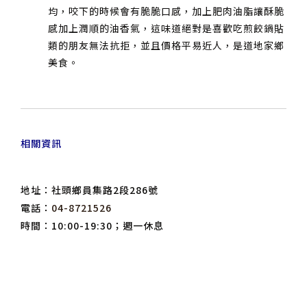
均，咬下的時候會有脆脆口感，加上肥肉油脂讓酥脆
感加上潤順的油香氣，這味道絕對是喜歡吃煎餃鍋貼
類的朋友無法抗拒，並且價格平易近人，是道地家鄉
美食。
相關資訊
地址：社頭鄉員集路2段286號
電話：
04-8721526
時間：10:00-19:30；週一休息