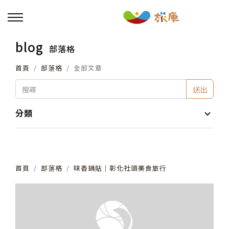
blog
部落格
回主選單
首頁
部落格
全部文章
活動報名
送出
小旅行及主題導覽
分類
講座、體驗與課程
首頁
部落格
味香鍋貼│彰化社頭美食旅行
其他活動