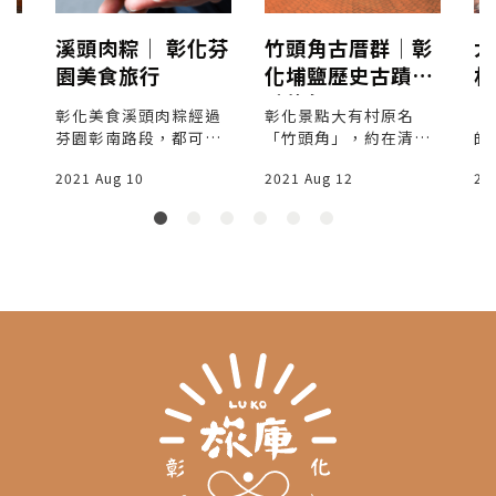
歷
溪頭肉粽│ 彰化芬
竹頭角古厝群│彰
大
園美食旅行
化埔鹽歷史古蹟景
村
點旅行
老
。
彰化美食溪頭肉粽經過
彰化景點大有村原名
「
學
芬園彰南路段，都可以
「竹頭角」，約在清朝
的
85
看見路邊大鍋正在煮肉
雍正時期已經有先民進
著
2021 Aug 10
2021 Aug 12
20
或炒肉，裡面則是幾位
行開墾，早期附近多有
信
點
婆媽熟練地包著粽子，
竹叢開墾過程中到處可
柑
這樣的場景在現在其實
見堅硬石頭，而有「竹
稱文
是不容易看見的，但是
頭角」之稱。
代
卻在這裡成為一個重要
列
的風景。