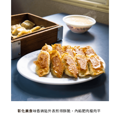
彰化美食
味香鍋貼外表煎得酥脆，內餡肥肉瘦肉平