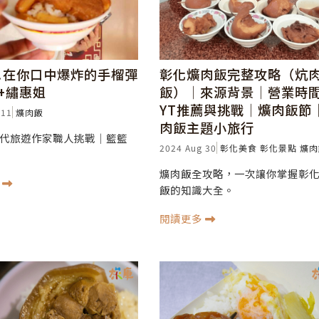
!在你口中爆炸的手榴彈
彰化爌肉飯完整攻略（炕
+繡惠姐
飯）│來源背景│營業時
YT推薦與挑戰│爌肉飯節
 11
爌肉飯
肉飯主題小旅行
代旅遊作家職人挑戰│籃籃
2024 Aug 30
彰化美食
彰化景點
爌肉
爌肉飯全攻略，一次讓你掌握彰
多
飯的知識大全。
閱讀更多