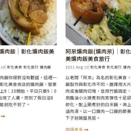
爌肉飯│彰化爌肉飯美
阿呆爌肉飯(爌肉呆)│彰
美爌肉飯美食旅行
 10
彰化美食
彰化旅行
爌肉飯
2021 Aug 10
彰化美食
彰化旅行
爌肉
肉飯你絕對沒有聽錯，這裡一
以老闆「阿呆」為名的彰化美食
彰化美食夜店的爌肉飯，營業
飯製作與彰化市不同，選擇用大
上9：10開始，平日只要9：0
肉或後腿肉切塊，並用竹籤固定
出現了人潮，而到了假日沒8
用醬油小火燉煮到肉質彈性十足
能就吃不到了。
即化，配上剛煮好的白米飯，淋
滷肉湯，以一口爌肉一口飯的節
多
下子就碗盤見底。
閱讀更多