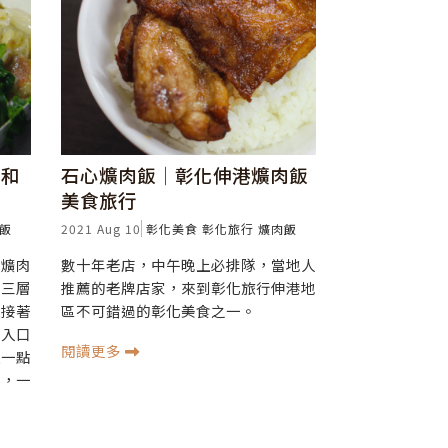
化和
石心爌肉飯│彰化伸港爌肉飯
美食旅行
飯
2021 Aug 10
彰化美食
彰化旅行
爌肉飯
，爌肉
數十年老店，中午晚上必排隊，當地人
片三層
推薦的老牌店家，來到彰化旅行伸港地
，接著
區不可錯過的彰化美食之一。
卻入口
閱讀更多
上一點
奏，一