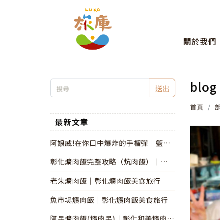
關於我們
blog
送出
首頁
最新文章
阿娘威!在你口中爆炸的手榴彈│籃籃
+繡惠姐
彰化爌肉飯完整攻略（炕肉飯）│來源
背景│營業時間│YT推薦與挑戰│爌
老朱爌肉飯│彰化爌肉飯美食旅行
肉飯節│爌肉飯主題小旅行
魚市場爌肉飯│彰化爌肉飯美食旅行
阿呆爌肉飯(爌肉呆)│彰化和美爌肉飯