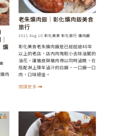
老朱爌肉飯│彰化爌肉飯美食
旅行
肉
2021 Aug 10
彰化美食
彰化旅行
爌肉飯
間│
│爌
彰化美食老朱爌肉飯是已經超過40年
以上的老店，店內肉塊較小去除油膩的
油花，讓豬皮與豬肉得以同時滷嫩，在
飯
搭配淋上陳年滷汁的白飯，一口飯一口
化爌肉
肉，口味絕佳。
閱讀更多