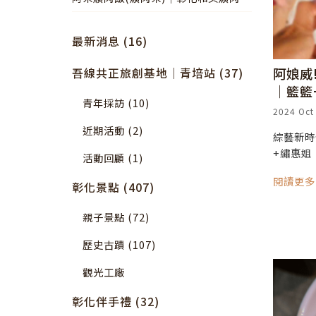
美食旅行
最新消息 (16)
吾線共正旅創基地｜青培站 (37)
阿娘威
│籃籃
青年採訪 (10)
2024 Oct
近期活動 (2)
綜藝新時
+繡惠姐
活動回顧 (1)
閱讀更
彰化景點 (407)
親子景點 (72)
歷史古蹟 (107)
觀光工廠
彰化伴手禮 (32)