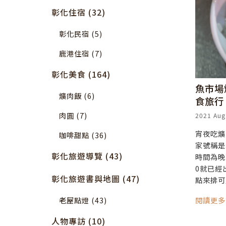
彰化住宿 (32)
彰化民宿 (5)
鹿港住宿 (7)
彰化美食 (164)
魚市場
爌肉飯 (6)
食旅行
肉圓 (7)
2021 Aug
宵夜吃爌
咖啡甜點 (36)
家號稱是
彰化旅遊導覽 (43)
時間為晚
0就已經
彰化旅遊書與地圖 (47)
點來排可
閱讀更
老屋點燈 (43)
人物專訪 (10)