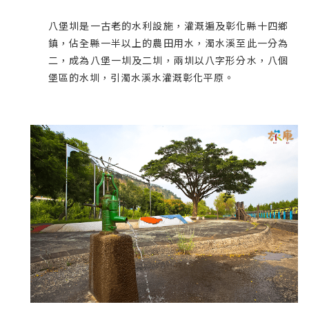
八堡圳是一古老的水利設施，灌溉遍及彰化縣十四鄉
鎮，佔全縣一半以上的農田用水，濁水溪至此一分為
二，成為八堡一圳及二圳，兩圳以八字形分水，八個
堡區的水圳，引濁水溪水灌溉彰化平原。