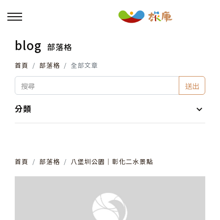
blog
部落格
回主選單
首頁
部落格
全部文章
活動報名
送出
小旅行及主題導覽
分類
講座、體驗與課程
首頁
部落格
八堡圳公園│彰化二水景點
其他活動