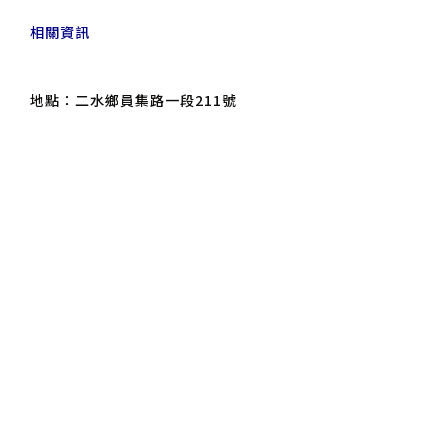
相關資訊
地點：二水鄉員集路一段211號