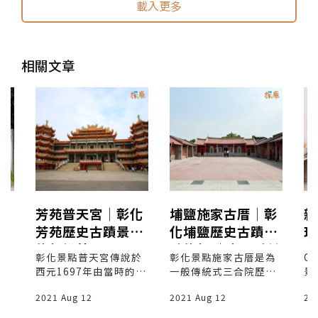
載入更多
相關文章
鎮
芳苑普天宮│彰化
埔鹽施家古厝│彰
親
港
芳苑歷史古蹟景點
化埔鹽歷史古蹟景
玩
行
旅行推薦
點旅行 │老屋點燈
學
名
彰化景點普天宮傳說於
彰化景點施家古厝是為
G
|
景點
西元1697年由當時的福
一般傳統式三合院歷史
景
第
建水汛台灣協防右哨千
古蹟建築，本身分為有
作
2021 Aug 12
2021 Aug 12
20
於1
總陳成功所倡建，佔地
「正身」與「護龍」。
有
用
約六公頃，總建坪六千
正身有正廳三間及左右
均