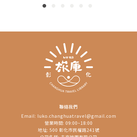
物
餘坪，殿高三十五公
兩邊廂房各一間共五間
工
歷史
尺，為閩南式宮殿建構
排列一排，出入口在中
的歷史古蹟 。
間。
聯絡我們
Email:
luko.changhuatravel@gmail.com
營業時間: 09:00~18:00
地址: 500 彰化市民權路241號
公司名稱: 未來地圖有限公司