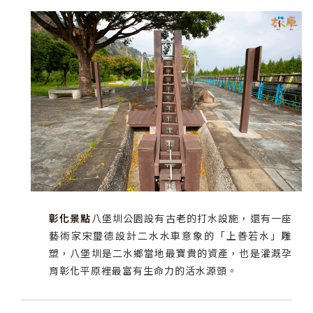
彰化景點
八堡圳公園設有古老的打水設施，還有一座
藝術家宋璽德設計二水水車意象的「上善若水」雕
塑，八堡圳是二水鄉當地最寶貴的資產，也是灌溉孕
育彰化平原裡最富有生命力的活水源頭。