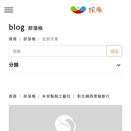
blog
部落格
回主選單
首頁
部落格
全部文章
活動報名
送出
小旅行及主題導覽
分類
講座、體驗與課程
首頁
部落格
永安製鼓工藝社 │ 彰化線西景點旅行
其他活動