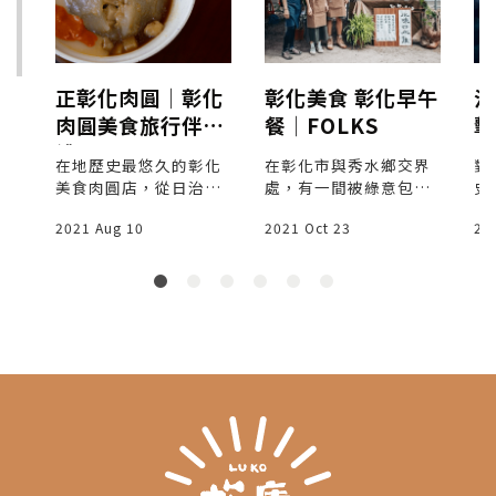
正彰化肉圓│彰化
彰化美食 彰化早午
消
老
肉圓美食旅行伴手
餐│FOLKS
擊
禮
安
劃
在地歷史最悠久的彰化
在彰化市與秀水鄉交界
對
史
美食肉圓店，從日治時
處，有一間被綠意包圍
史
代變以流動攤販的方式
的彰化美食早午餐小
9
2021 Aug 10
2021 Oct 23
20
叫賣至今已經超過60
店，這家充滿植栽生命
才
年，也傳到了第四代由
力的小餐館主理人是方
場
國外留學回國的女兒接
翊，他承接了爺爺留下
給
下了衣缽傳承著彰化肉
來的起家厝，並替這家
多
圓傳統的美味。
餐館取了饒富人情味的
個
名字「Folks」