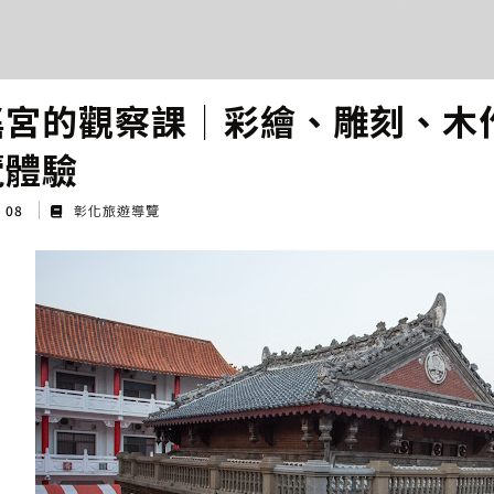
瑤宮的觀察課│彩繪、雕刻、木
覽體驗
g 08
彰化旅遊導覽