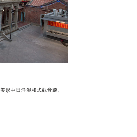
超美形中日洋混和式觀音殿。