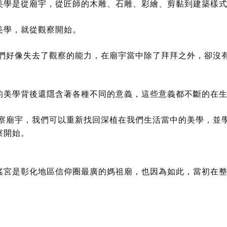
美學是從廟宇，從匠師的木雕、石雕、彩繪、剪黏到建築樣
美學，就從觀察開始。
們好像失去了觀察的能力，在廟宇當中除了拜拜之外，卻沒
的美學背後還隱含著各種不同的意義，這些意義都不斷的在
察廟宇，我們可以重新找回深植在我們生活當中的美學，並學
察開始。
瑤宮是彰化地區信仰圈最廣的媽祖廟，也因為如此，當初在