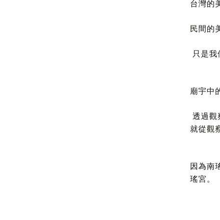
台灣的
民間的
只是我
廟宇中
透過觀
就從觀
因為南
瑤宮。