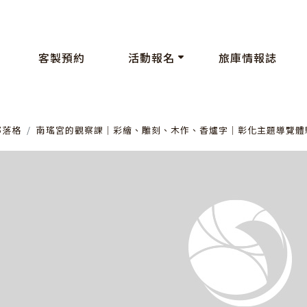
客製預約
活動報名
旅庫情報誌
部落格
南瑤宮的觀察課│彩繪、雕刻、木作、香爐字│彰化主題導覽體