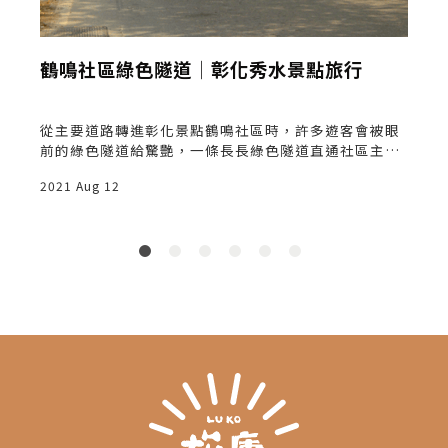
鶴鳴社區綠色隧道│彰化秀水景點旅行
車
從主要道路轉進彰化景點鶴鳴社區時，許多遊客會被眼
前的綠色隧道給驚艷，一條長長綠色隧道直通社區主要
道路，彷彿置身國外林園一般。
2021 Aug 12
2