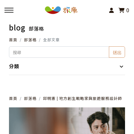
0
blog
部落格
回主選單
首頁
部落格
全部文章
活動報名
送出
小旅行及主題導覽
分類
講座、體驗與課程
首頁
部落格
邱明憲 | 地方創生戰略家與旅遊服務設計師
其他活動