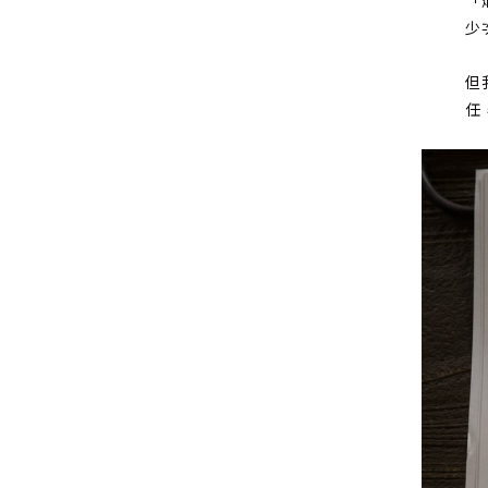
「
少
但
任