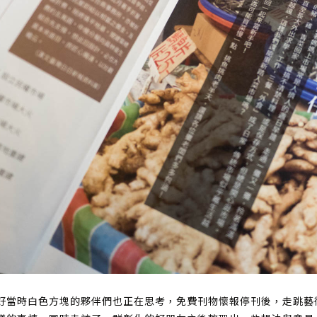
好當時白色方塊的夥伴們也正在思考，免費刊物懷報停刊後，走跳藝