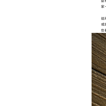
麼
家
這
或
些