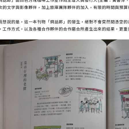
炯話郎」由白色方塊咖啡工作室作為主理人與發行人(主編：黃書萍
次的文字與影像夥伴，加上旅庫團隊夥伴的加入，有限的時間與預算
我想說的是，這一本刊物「炯話郎」的發生，絕對不會突然間憑空的
，工作方式，以及各種合作夥伴的合作磨合所產生出來的結果，更重