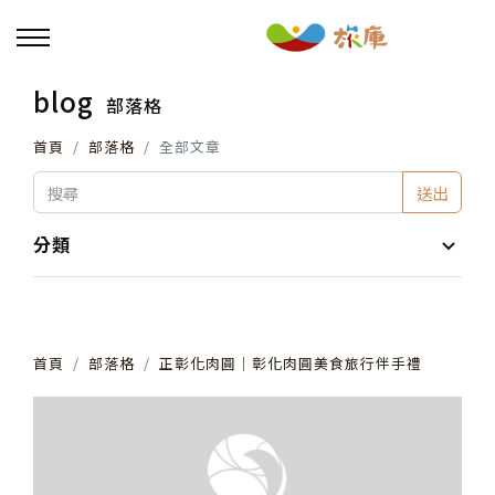
blog
部落格
回主選單
首頁
部落格
全部文章
活動報名
送出
小旅行及主題導覽
分類
講座、體驗與課程
首頁
部落格
正彰化肉圓│彰化肉圓美食旅行伴手禮
其他活動