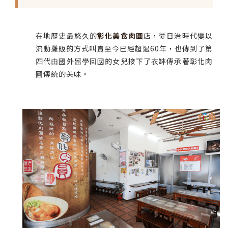
在地歷史最悠久的
彰化美食
肉圓
店，從日治時代變以
流動攤販的方式叫賣至今已經超過60年，也傳到了第
四代由國外留學回國的女兒接下了衣缽傳承著彰化肉
圓傳統的美味。