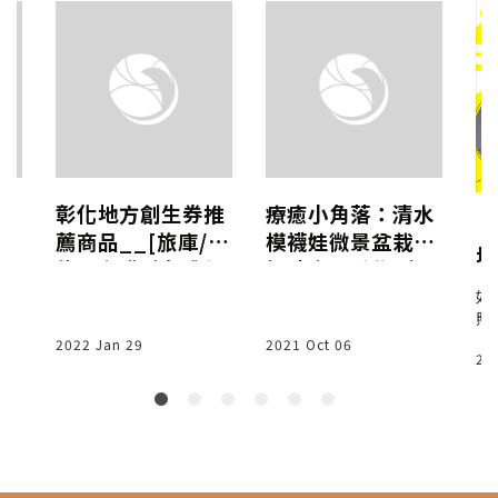
店
彰化地方創生券推
療癒小角落：清水
【
一
薦商品__[旅庫/
模襪娃微景盆栽│
地
！
旅。咖啡](實體與
好時光玩手作X解
-
線上)
憂設計
如
護
照
嗎
2022 Jan 29
2021 Oct 06
20
家
面
這
兩
實
照
庭