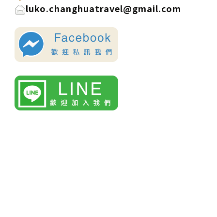
luko.changhuatravel@gmail.com