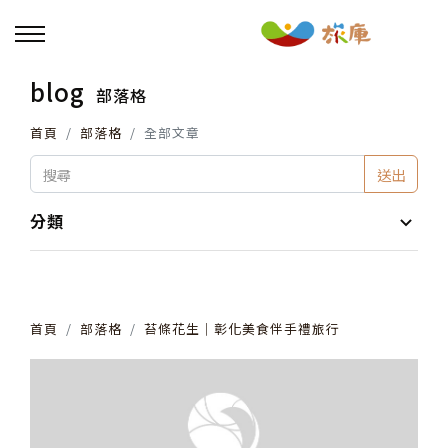
blog
部落格
回主選單
首頁
部落格
全部文章
活動報名
送出
小旅行及主題導覽
分類
講座、體驗與課程
首頁
部落格
苔條花生│彰化美食伴手禮旅行
其他活動