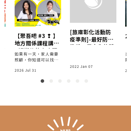
[旅庫彰化活動防
【聚吾吧 #3 ❢ 】
6
2
疫準則]-最好防疫
地方關係課程講座
壇
「
準備，最安全的體
- 返鄉後的家庭照
賓閣
夏
驗活動 (3級警戒以
如果有一天，家人需要
與
炎
護支持系統 - 9/14
│
照顧，你知道可以找誰
實
熱
下)
育
嗎？ 返鄉，不只是回到
來
頭
2022 Jan 07
2026 Jul 31
20
家鄉生活，也可能開始
探
夏
、
面對家庭照顧的課題。
與
1
木
這次《聚吾吧》，邀請
始
兩位深耕彰化第一線的
伸
實踐者， 分享返鄉、長
辦
照 3.0、居家醫療與家
期
庭照顧的真實故事， 一
月
起聊聊如何善用在地資
假
源，讓照顧不再孤單。
獨
水
動