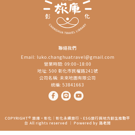
好
裝
聯絡我們
Email:
luko.changhuatravel@gmail.com
營業時間: 09:00~18:00
地址: 500 彰化市民權路241號
公司名稱: 未來地圖有限公司
統編: 53841663
©
COPYRIGHT
旅庫。彰化│彰化永續旅行、ESG旅行與地方創生推動平
台 All rights reserved ｜ Powered by
路老闆