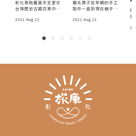
存
彰化景點羅厝天主堂在
雞毛撢子從早期的手工
設
，
台灣歷史古蹟百景中名
製作一直到現在幾乎都
邱
的
列第27位。
是塑膠製品或機器加工
庫
2021 Aug 12
2021 Aug 12
路
居多，陳忠露先生已經
際
許
是在台灣僅有的手工雞
20
遊
毛撢製作者。
（
人
行
務