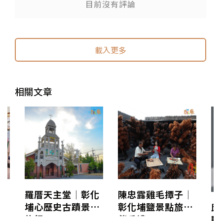
目前沒有評論
送出
送出
載入更多
相關文章
景
羅厝天主堂│彰化
陳忠露雞毛撢子│
埔心歷史古蹟景點
彰化埔鹽景點旅行
邱
旅行
伴手禮
戰