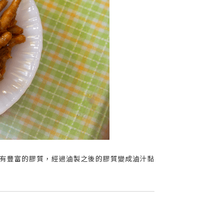
有豐富的膠質，經過滷製之後的膠質變成滷汁黏