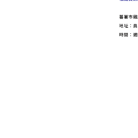
蕃薯市雞
地址：員
時間：週一