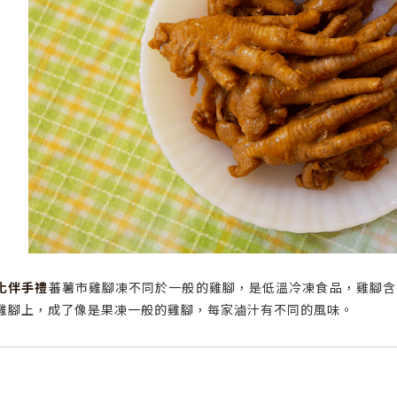
化伴手禮
蕃薯市雞腳凍不同於一般的雞腳，是低溫冷凍食品，雞腳含
雞腳上，成了像是果凍一般的雞腳，每家滷汁有不同的風味。