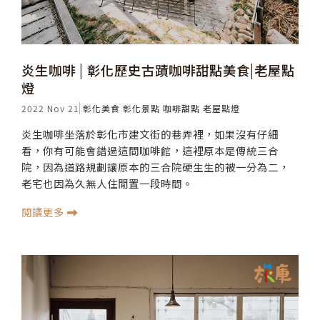
炎生咖啡 | 彰化歷史古蹟咖啡甜點美食|老屋點
燈
2022 Nov 21
彰化美食
彰化景點
咖啡甜點
老屋點燈
炎生咖啡坐落於彰化市建文街的巷弄裡，如果沒有仔細
看，你有可能會錯過這間咖啡館，這裡原本是傳統三合
院，因為道路規劃讓原本的三合院硬生生的被一分為二，
老宅也因為久無人住閒置一段時間。
閱讀更多