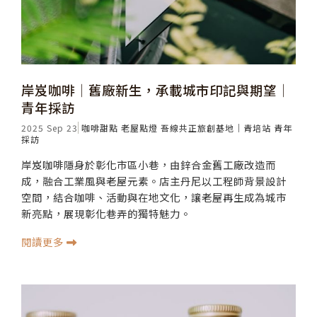
岸岌咖啡│舊廠新生，承載城市印記與期望│
青年採訪
2025 Sep 23
咖啡甜點
老屋點燈
吾線共正旅創基地｜青培站
青年
採訪
岸岌咖啡隱身於彰化市區小巷，由鋅合金舊工廠改造而
成，融合工業風與老屋元素。店主丹尼以工程師背景設計
空間，結合咖啡、活動與在地文化，讓老屋再生成為城市
新亮點，展現彰化巷弄的獨特魅力。
閱讀更多