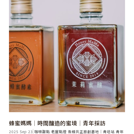
蜂蜜媽媽│時間釀造的蜜境│青年採訪
2025 Sep 23
咖啡甜點
老屋點燈
吾線共正旅創基地｜青培站
青年