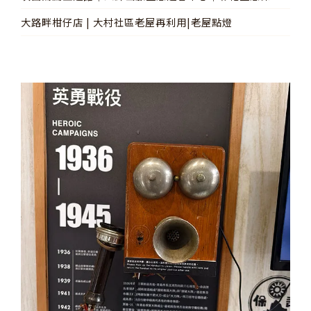
親子場館
大路畔柑仔店 | 大村社區老屋再利用|老屋點燈