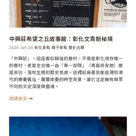
中興莊希望之丘故事館：彰化文青新秘境
2026 Jun 20
彰化景點
親子景點
歷史古蹟
「中興莊」。這座看似靜謐的眷村，不僅是彰化現存唯一
的眷村，更是全台唯一由「單一部隊」（青島保安旅）撤
退來台、落地生根的歷史見證。這裡前身甚至能追溯到清
代的療養舊址，層層堆疊的時空背景，讓它注定擁有與眾
不同的文史深度與靈魂。
閱讀更多