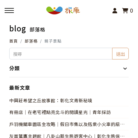
0
blog
部落格
回主選單
首頁
部落格
親子景點
活動報名
送出
小旅行及主題導覽
分類
講座、體驗與課程
最新文章
中興莊希望之丘故事館：彰化文青新秘境
其他活動
有冊店│在老宅裡點亮北斗的閱讀星光│青年採訪
戶羽機關車園區全攻略│假日市集以及搭乘小火車的扇形
車庫周邊免費親子景點
灰面鵟鷹主題館│八卦山脈生態遊客中心│彰化生態保育