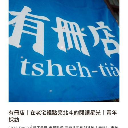
有冊店│在老宅裡點亮北斗的閱讀星光│青年
採訪
2025 Sep 23
親子景點
老屋點燈
吾線共正旅創基地｜青培站
青年