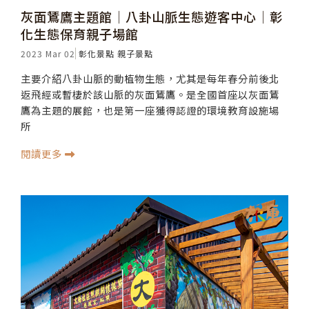
灰面鵟鷹主題館│八卦山脈生態遊客中心│彰
化生態保育親子場館
2023 Mar 02
彰化景點
親子景點
主要介紹八卦山脈的動植物生態，尤其是每年春分前後北
返飛經或暫棲於該山脈的灰面鵟鷹。是全國首座以灰面鵟
鷹為主題的展館，也是第一座獲得認證的環境教育設施場
所
閱讀更多