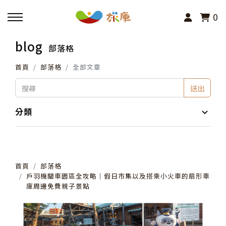
0
blog
部落格
回主選單
首頁
部落格
全部文章
活動報名
送出
小旅行及主題導覽
分類
講座、體驗與課程
首頁
部落格
其他活動
戶羽機關車園區全攻略│假日市集以及搭乘小火車的扇形車
庫周邊免費親子景點