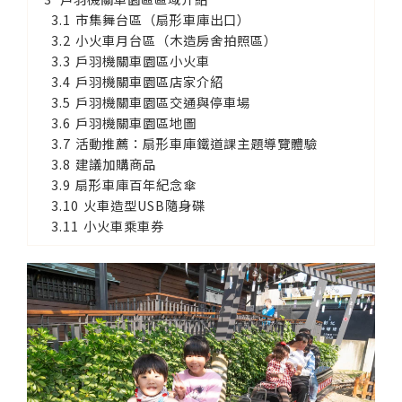
市集舞台區（扇形車庫出口）
小火車月台區（木造房舍拍照區）
戶羽機關車園區小火車
戶羽機關車園區店家介紹
戶羽機關車園區交通與停車場
戶羽機關車園區地圖
活動推薦：扇形車庫鐵道課主題導覽體驗
建議加購商品
扇形車庫百年紀念傘
火車造型USB隨身碟
小火車乘車券