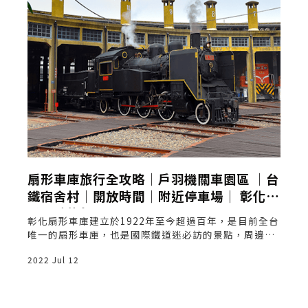
扇形車庫旅行全攻略│戶羽機關車園區 │台
鐵宿舍村│開放時間│附近停車場│ 彰化親
子景點旅行
彰化扇形車庫建立於1922年至今超過百年，是目前全台
唯一的扇形車庫，也是國際鐵道迷必訪的景點，周邊還
有戶羽機關車園區、臺鐵宿舍村、跨站天橋及扇庫散步
2022 Jul 12
道等。
2