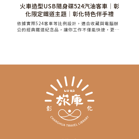
計
火車造型USB隨身碟524汽油客車｜彰
參
手
化限定鐵道主題｜彰化特色伴手禮
車
依據實際524客車等比例設計，適合收藏與電腦辦
公的經典鐵道紀念品，讓你工作不僅能快速，更可
年
一
以為桌面添增裝飾趣味
便
計理
動
卡里
免
抵
加長
，有