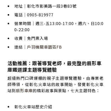
地址｜彰化市彰美路一段3巷83號
電話｜0905-819977
營業時間｜週三-五13:00-17:00，週六、日10:0
0-22:00
收費｜免門票入場
連結｜
戶羽機關車園區FB
活動推薦：跟著導覽老師，最完整的扇形車
庫鐵道課主題導覽體驗
超級熱門口碑爆棚的親子主題導覽體驗，由專業老
師帶領，從彰化火車站的故事開始，發覺彰化火車
站到
扇形車庫
的精彩故事與景點，七大主題特色：
彰化火車站歷史介紹