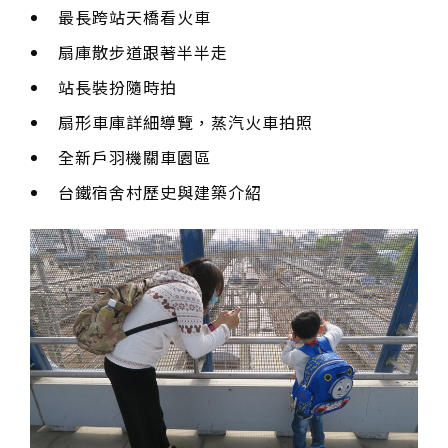
最長跨站天橋看火車
扇庫散步道跟著半半走
站長裝扮隨時拍
扇形車庫詳細導覽，蒸汽火車拍照
全新戶羽機關車園區
台鐵宿舍村歷史與建築介紹