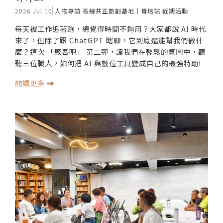
2026 Jul 10
人物專訪
吾線共正旅創基地｜青培站
近期活動
每天被工作追著跑，總覺得時間不夠用？大家都說 AI 時代
來了，但除了跟 ChatGPT 瞎聊，它到底還能幫我們做什
麼？這次 「聚吾吧」 第二彈，讓我們在輕鬆的氛圍中，聽
聽三位職人，如何把 AI 與數位工具變成自己的最強特助!
閱讀更多