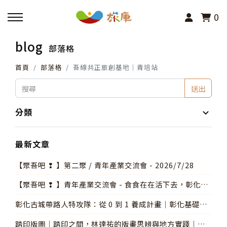
0
blog
部落格
回主選單
首頁
部落格
吾線共正旅創基地｜青培站
活動報名
送出
小旅行及主題導覽
分類
講座、體驗與課程
最新文章
【聚吾吧 ❢ 】第二聚 / 青年產業交流會 - 2026/7/28
其他活動
【聚吾吧 ❢ 】青年產業交流會 - 食食在在活下去，彰化餐
飲的生存故事
彰化古城帶路人特攻隊：從 0 到 1 養成計畫│彰化基礎導
覽人員培訓
踏印版圖│踏印之間，林達祐的版畫思辨與地方實踐│青