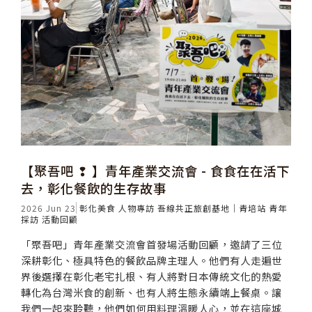
【聚吾吧 ❢ 】青年產業交流會 - 食食在在活下
去，彰化餐飲的生存故事
2026 Jun 23
彰化美食
人物專訪
吾線共正旅創基地｜青培站
青年
採訪
活動回顧
「聚吾吧」青年產業交流會首發場活動回顧，邀請了三位
深耕彰化、極具特色的餐飲品牌主理人。他們有人走遍世
界後選擇在彰化老宅扎根、有人將對日本傳統文化的熱愛
轉化為台灣米食的創新、也有人將生態永續端上餐桌。讓
我們一起來聆聽，他們如何用料理溫暖人心，並在這座城