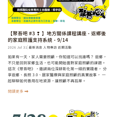
【聚吾吧 #3 ❢ 】地方關係課程講座 - 返鄉後
的家庭照護支持系統 - 9/14
2026 Jul 31
最新消息
人物專訪
近期活動
如果有一天，家人需要照顧，你知道可以找誰嗎？ 返鄉，
不只是回到家鄉生活，也可能開始面對家庭照顧的課題。
這次《聚吾吧》，邀請兩位深耕彰化第一線的實踐者， 分
享返鄉、長照 3.0、居家醫療與家庭照顧的真實故事， 一
起聊聊如何善用在地資源，讓照顧不再孤單。
閱讀更多