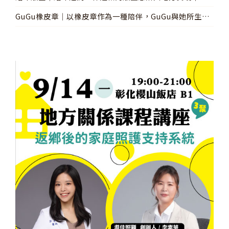
年採訪
GuGu橡皮章│以橡皮章作為一種陪伴，GuGu與她所生活
的彰化│青年採訪