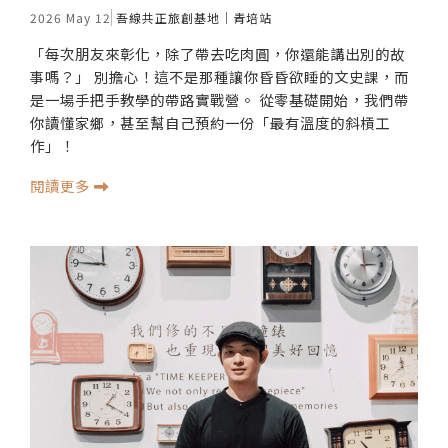
2026 May 12
吾線共正旅創基地｜青培站
「每次朋友來彰化，除了帶去吃肉圓，你還能講出別的故
事嗎？」 別擔心！這不是那種讓你昏昏欲睡的文史課，而
是一場手把手教學的帶路實戰營。 從零基礎開始，我們帶
你讀懂家鄉，甚至幫自己預約一份「最有溫度的斜槓工
作」！
閱讀更多