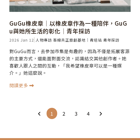
GuGu橡皮章│以橡皮章作為一種陪伴，GuG
u與她所生活的彰化│青年採訪
2026 Jan 12
人物專訪
吾線共正旅創基地｜青培站
青年採訪
對GuGu而言，去參加市集是有趣的，因為不僅是拓展客源
的主要方式，還能面對面交流，認識結交其他創作者。她
喜歡人跟人之間的互動，「我希望橡皮章可以是一種媒
介。」她這麼說。
閱讀更多
1
2
3
4