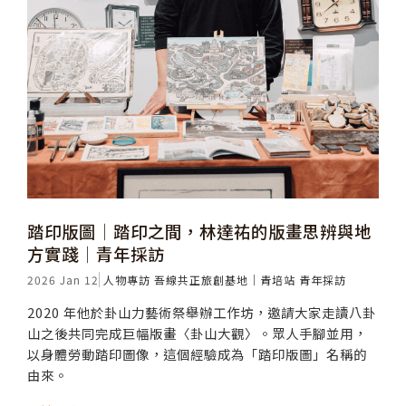
踏印版圖│踏印之間，林達祐的版畫思辨與地
方實踐│青年採訪
2026 Jan 12
人物專訪
吾線共正旅創基地｜青培站
青年採訪
2020 年他於卦山力藝術祭舉辦工作坊，邀請大家走讀八卦
山之後共同完成巨幅版畫〈卦山大觀〉。眾人手腳並用，
以身體勞動踏印圖像，這個經驗成為「踏印版圖」名稱的
由來。