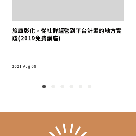
旅庫彰化。從社群經營到平台計畫的地方實
踐(2019免費講座)
4
個
落
2021 Aug 08
2