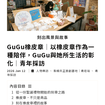
刻出風景與故事
GuGu橡皮章│以橡皮章作為一
種陪伴，GuGu與她所生活的彰
化│青年採訪
2026 Jan 12
人物專訪
吾線共正旅創基地｜青培站
青
年採訪
內容目錄
從一份聖誕禮物開始的刻章之路
橡皮章，不只是商品
刻在橡皮章裡的故事