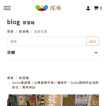
0
blog
部落格
回主選單
首頁
部落格
全部文章
活動報名
送出
小旅行及主題導覽
分類
講座、體驗與課程
首頁
部落格
其他活動
GuGu橡皮章│以橡皮章作為一種陪伴，GuGu與她所生活的
彰化│青年採訪