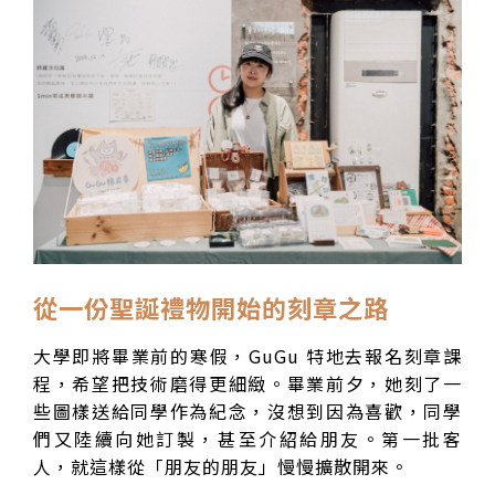
從一份聖誕禮物開始的刻章之路
大學即將畢業前的寒假，GuGu 特地去報名刻章課
程，希望把技術磨得更細緻。畢業前夕，她刻了一
些圖樣送給同學作為紀念，沒想到因為喜歡，同學
們又陸續向她訂製，甚至介紹給朋友。第一批客
人，就這樣從「朋友的朋友」慢慢擴散開來。