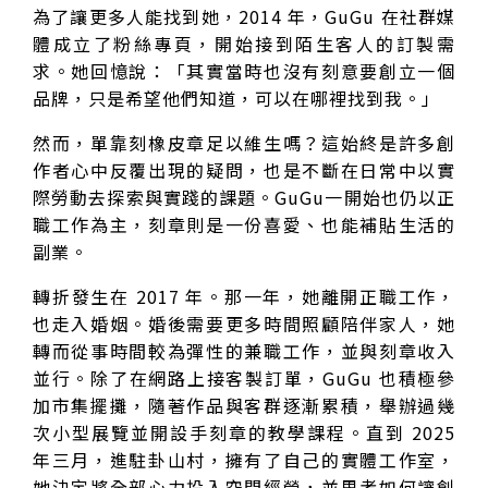
為了讓更多人能找到她，2014 年，GuGu 在社群媒
體成立了粉絲專頁，開始接到陌生客人的訂製需
求。她回憶說：「其實當時也沒有刻意要創立一個
品牌，只是希望他們知道，可以在哪裡找到我。」
然而，單靠刻橡皮章足以維生嗎？這始終是許多創
作者心中反覆出現的疑問，也是不斷在日常中以實
際勞動去探索與實踐的課題。GuGu一開始也仍以正
職工作為主，刻章則是一份喜愛、也能補貼生活的
副業。
轉折發生在 2017 年。那一年，她離開正職工作，
也走入婚姻。婚後需要更多時間照顧陪伴家人，她
轉而從事時間較為彈性的兼職工作，並與刻章收入
並行。除了在網路上接客製訂單，GuGu 也積極參
加市集擺攤，隨著作品與客群逐漸累積，舉辦過幾
次小型展覽並開設手刻章的教學課程。直到 2025
年三月，進駐卦山村，擁有了自己的實體工作室，
她決定將全部心力投入空間經營，並思考如何讓創