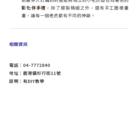
彰化伴手禮
，除了縫製精細之外，還有手工圖樣畫
畫，讓每一個老虎都有不同的神韻。
相關資訊
電話：
04-7772840
地址：鹿港鎮杉行街11號
說明：有DIY教學