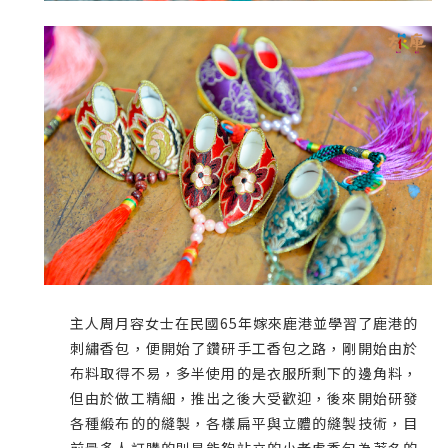
主人周月容女士在民國65年嫁來鹿港並學習了鹿港的
刺繡香包，便開始了鑽研手工香包之路，剛開始由於
布料取得不易，多半使用的是衣服所剩下的邊角料，
但由於做工精細，推出之後大受歡迎，後來開始研發
各種緞布的的縫製，各樣扁平與立體的縫製技術，目
前最多人訂購的則是能夠站立的小老虎香包為著名的