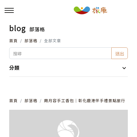
blog
部落格
回主選單
首頁
部落格
全部文章
活動報名
送出
小旅行及主題導覽
分類
講座、體驗與課程
首頁
部落格
周月容手工香包│彰化鹿港伴手禮景點旅行
其他活動