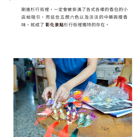
剛進杉行街裡，一定會被掛滿了各式各樣的香包的小
店給吸引，而這些五顏六色以及淡淡的中藥與檀香
味，就成了
彰化景點
杉行街裡獨特的存在。