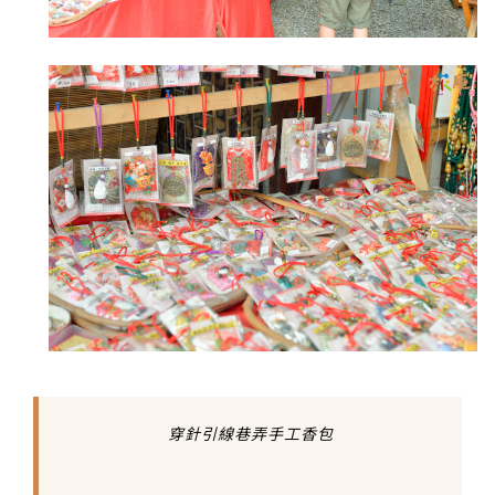
穿針引線巷弄手工香包