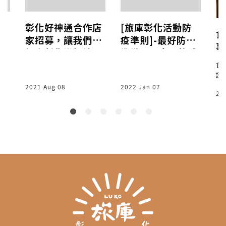
一
彰化好神通合作店
[旅庫彰化活動防
食
I
家招募，讓我們一
疫準則]-最好防疫
事
！
起來彰化變好神！
準備，最安全的體
驗
驗活動 (3級警戒以
食
一
誕
下)
訪
選
2021 Aug 08
2022 Jan 07
20
只
走
讓
足
態