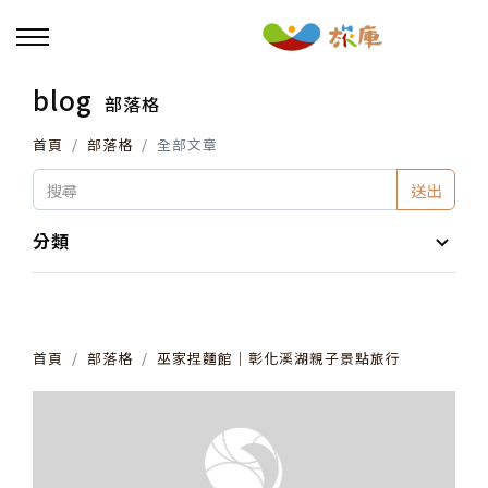
blog
部落格
回主選單
首頁
部落格
全部文章
活動報名
送出
小旅行及主題導覽
分類
講座、體驗與課程
首頁
部落格
巫家捏麵館│彰化溪湖親子景點旅行
其他活動