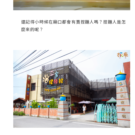
還記得小時候在廟口都會有賣捏麵人嗎？捏麵人是怎
麼來的呢？