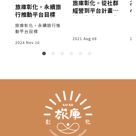
推
旅庫彰化。從社群
為
旅庫彰化。永續旅
經營到平台計畫的
小
行推動平台目標
與
地方實踐(2019免
費講座)
旅庫彰化。永續旅行推
動平台目標
2021 Aug 08
20
2024 Nov 10