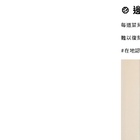
🍲
每道菜
難以復
#在地認