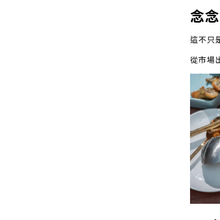
念念
這不只
從市場