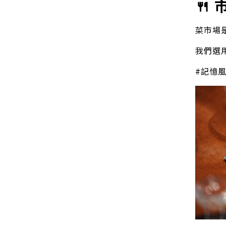
🍴
菜市場
我們選
#記憶風