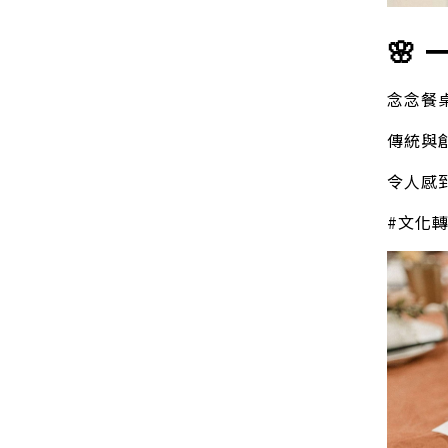
🌸
念念餐
傳統與
令人感
#文化轉