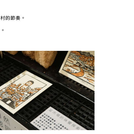
漁村的節奏。
憶。