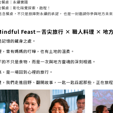
念餐桌｜永續實踐
念餐桌｜彰化味覺探索，啟程！
念念餐桌，不只是旅庫對永續的承諾， 也是一封邀請你參與地方未
 Mindful Feast－舌尖旅行 × 職人料理 × 
是記憶的藏身之處。
裡，曾有媽媽的叮嚀，也有土地的溫柔。
下的不只是食物，而是一次與地方靈魂的深刻相遇。
桌，是一場回到心裡的旅行。
覺，我們走進田野、翻開故事，一匙一匙舀起那些，正在旅