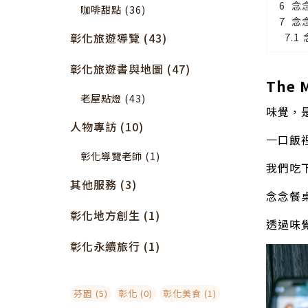
念
咖啡甜點 (36)
念
彰化旅遊導覽 (43)
彰化旅遊書與地圖 (47)
The
老屋點燈 (43)
味覺，
人物專訪 (10)
一口飯
彰化導覽老師 (1)
我們吃
其他服務 (3)
念念餐
彰化地方創生 (1)
透過味
彰化永續旅行 (1)
芬園 (5)
彰化 (0)
彰化美食 (1)