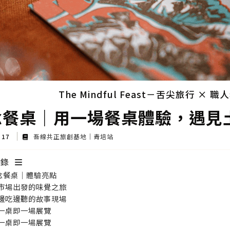
The Mindful Feast－舌尖旅行 × 
念餐桌｜用一場餐桌體驗，遇見
p 17
吾線共正旅創基地｜青培站
目錄
念餐桌｜體驗亮點
 市場出發的味覺之旅
 邊吃邊聽的故事現場
 一桌即一場展覽
 一桌即一場展覽