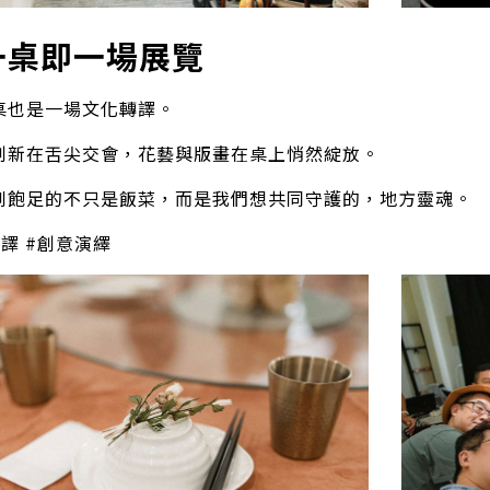
 一桌即一場展覽
桌也是一場文化轉譯。
創新在舌尖交會，花藝與版畫在桌上悄然綻放。
到飽足的不只是飯菜，而是我們想共同守護的，地方靈魂。
譯 #創意演繹