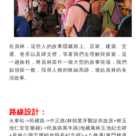
在員林，這些人的故事隱藏路上、店家、建築、交
通、巷弄以及碑文裡，等著我們去理解與探索，這
一趟旅程，將員林當作一個大型的故事現場，我們
如偵探一般，找尋人物的蛛絲馬跡，連結員林的各
項故事。
路線設計：
火車站->民權路->中正路(林朝業牙醫診所故居+林玉
池仁安堂藥鋪)->民族路萬年路(地藏庵林玉池紀念碑
+員林公園于國楨故縣長紀念碑)->八條通(東門橋遺