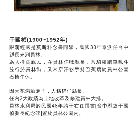
于國楨(1900~1952年)
跟蔣經國是莫斯科念書同學，民國38年奉派任台中
縣長來到員林。
為人樸實親民，在員林任職縣長，常騎腳踏車戴斗
笠行於員林街，又常穿汗衫手持巴蕉扇於員林公園
石椅午休。
因天花滿臉麻子，人稱貓仔縣長。
任內2大政績為土地改革及修建員林大排。
員林水利局於民國48年請于右任撰書[台中縣故于國
楨縣長紀念碑]置於員林公園內。