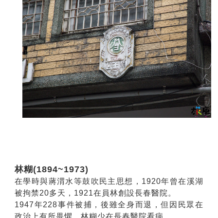
林糊(1894~1973)
在學時與蔣渭水等鼓吹民主思想，1920年曾在溪湖
被拘禁20多天，1921在員林創設長春醫院。
1947年228事件被捕，後雖全身而退，但因民眾在
政治上有所畏懼，林糊少在長春醫院看病。