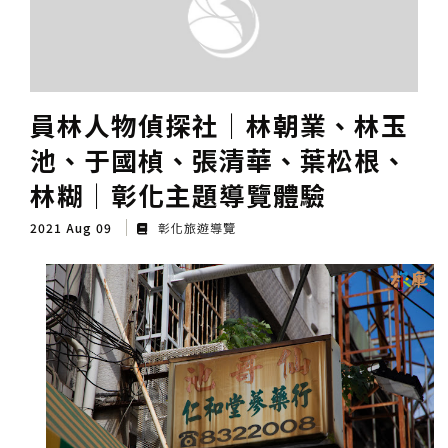
員林人物偵探社│林朝業、林玉
池、于國楨、張清華、葉松根、
林糊│彰化主題導覽體驗
2021 Aug 09
彰化旅遊導覽