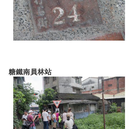
糖鐵南員林站