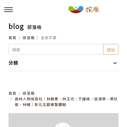
blog
部落格
回主選單
首頁
部落格
全部文章
活動報名
送出
小旅行及主題導覽
分類
講座、體驗與課程
首頁
部落格
其他活動
員林人物偵探社│林朝業、林玉池、于國楨、張清華、葉松
根、林糊│彰化主題導覽體驗