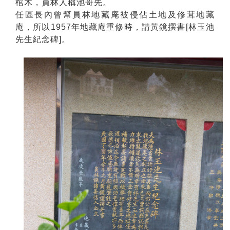
棺木，員林人稱池哥先。
任區長內曾幫員林地藏庵被侵佔土地及修茸地藏
庵，所以1957年地藏庵重修時，請黃鏡撰書[林玉池
先生紀念碑]。