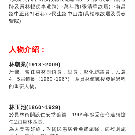
跡及員林輕便車遺跡)->萬年路(張清華故居)->南昌
路中正路打石巷)->民生路中山路(葉松根故居及長春
醫院)
人物介紹：
林朝業(1913~2009)
牙醫。曾任員林副鎮長，里長，彰化縣議員，民選
4
、
5屆鎮長〈1960~1967)，為員林鎮戰後發展過程
的重要人物。
林玉池(1860~1929)
於員林街開設仁安堂藥舖，1905年起受任命連續擔
任2屆員林區長。
為人樂善好施，對貧民患病者免費施醫，病歿則施