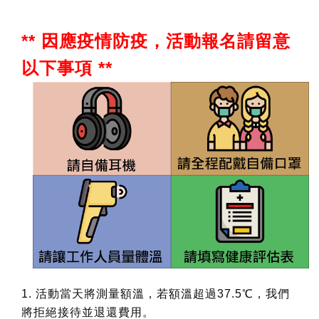
** 因應疫情防疫
，活動報名請留意
以下事項 **
1. 活動當天將測量額溫，若額溫超過37.5℃，我們
將拒絕接待並退還費用。