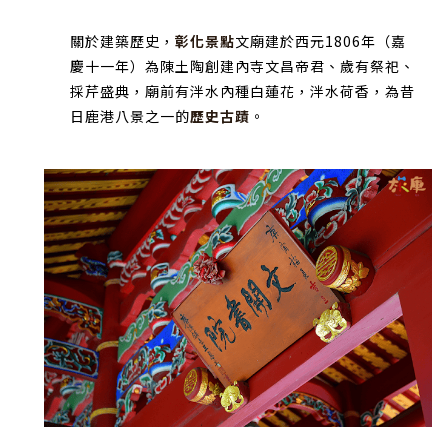
關於建築歷史，
彰化景點
文廟建於西元1806年（嘉
慶十一年）為陳土陶創建內寺文昌帝君、歲有祭祀、
採芹盛典，廟前有泮水內種白蓮花，泮水荷香，為昔
日鹿港八景之一的
歷史古蹟
。