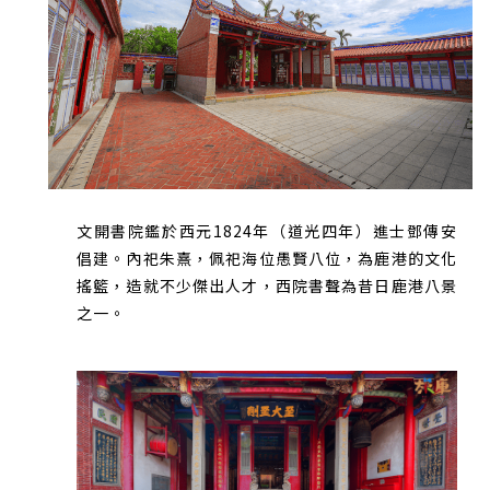
文開書院鑑於西元1824年（道光四年）進士鄧傳安
倡建。內祀朱熹，佩祀海位愚賢八位，為鹿港的文化
搖籃，造就不少傑出人才，西院書聲為昔日鹿港八景
之一。