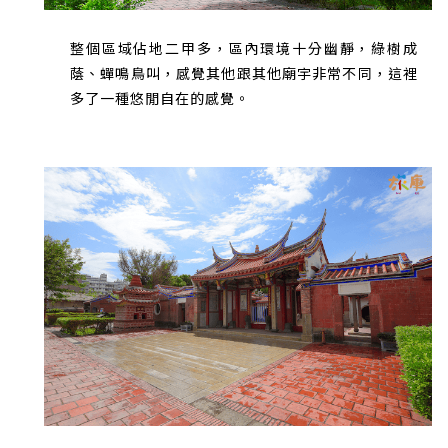
整個區域佔地二甲多，區內環境十分幽靜，綠樹成
蔭、蟬鳴鳥叫，感覺其他跟其他廟宇非常不同，這裡
多了一種悠閒自在的感覺。