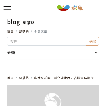
blog
部落格
回主選單
首頁
部落格
全部文章
活動報名
送出
小旅行及主題導覽
分類
講座、體驗與課程
首頁
部落格
鹿港文武廟│彰化鹿港歷史古蹟景點旅行
其他活動