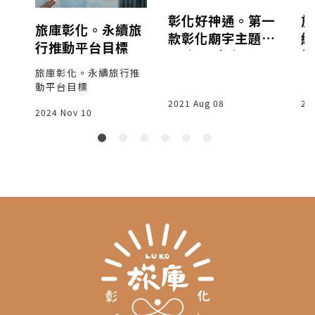
場
彰化好神通。第一
旅
旅庫彰化。永續旅
款彰化廟宇主題LI
經
行推動平台目標
NE機器人來囉！
地
費
旅庫彰化。永續旅行推
動平台目標
2021 Aug 08
20
2024 Nov 10