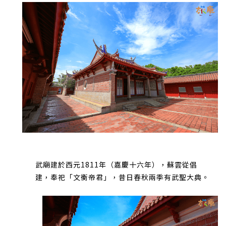
武廟建於西元1811年（嘉慶十六年），蘇雲從倡
建，奉祀「文衡帝君」，昔日春秋兩季有武聖大典。