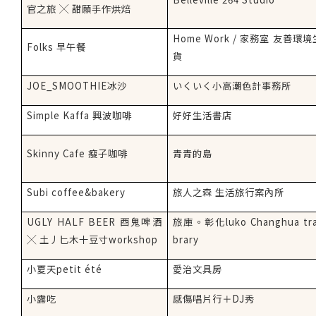
官之旅 ╳ 甜願手作烘焙
Home Work /
家務室 友善環境
Folks
早午餐
貨
JOE_SMOOTHIE
冰沙
いくいく小高潮色計事務所
Simple Kaffa
興波咖啡
好好生活書店
Skinny Cafe
瘦子咖啡
青青的島
Subi coffee&bakery
旅人之森 生活旅行案內所
UGLY HALF BEER
酉鬼啤酒
旅庫。彰化
luko Changhua tra
╳
土丿匕木十豆寸
workshop
brary
小夏天
petit été
愛治文具房
小露吃
感傷唱片行＋
DJ
秀