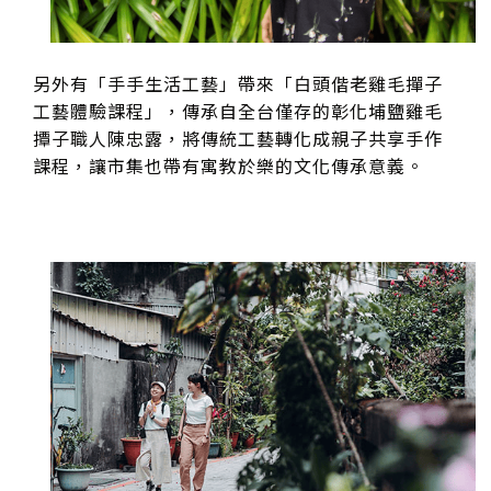
另外有「手手生活工藝」帶來「白頭偕老雞毛撣子
工藝體驗課程」，傳承自全台僅存的彰化埔鹽雞毛
撢子職人陳忠露，將傳統工藝轉化成親子共享手作
課程，讓市集也帶有寓教於樂的文化傳承意義。