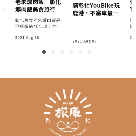
w
老朱爌肉飯│彰化
保
騎彰化YouBike玩
化員
爌肉飯美食旅行
官
鹿港，不塞車最佳
旅
史
旅行攻略，彰化鹿
剩
彰化美食老朱爌肉飯是
建
家
已經超過40年以上的老
點
港旅遊行程推薦
也
店，店內肉塊較小去除
所
（壹）-交通與停
2021 Aug 10
20
他
油膩的油花，讓豬皮與
築
2021 Aug 08
車路線篇
空
豬肉得以同時滷嫩，在
屋
整
搭配淋上陳年滷汁的白
當
飯，一口飯一口肉，口
是
透
味絕佳。
關
方
都
方
特