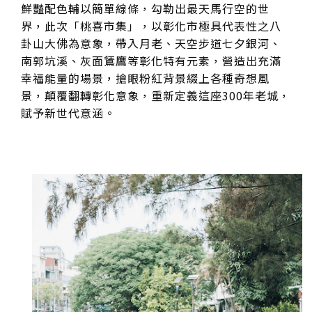
鮮豔配色輔以簡單線條，勾勒出最天馬行空的世
界，此次「桃喜市集」，以彰化市極具代表性之八
卦山大佛為意象，帶入月老、天空步道七夕銀河、
南郭坑溪、灰面鵟鷹等彰化特有元素，營造出充滿
幸福能量的場景，搶眼粉紅背景綴上各種奇想風
景，顛覆翻轉彰化意象，重新定義這座300年老城，
賦予新世代意涵。