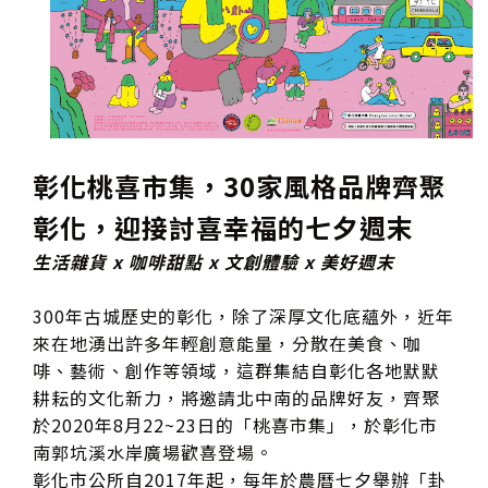
彰化桃喜市集，30家風格品牌齊聚
彰化，迎接討喜幸福的七夕週末
生活雜貨 x 咖啡甜點 x 文創體驗 x 美好週末
300年古城歷史的彰化，除了深厚文化底蘊外，近年
來在地湧出許多年輕創意能量，分散在美食、咖
啡、藝術、創作等領域，這群集結自彰化各地默默
耕耘的文化新力，將邀請北中南的品牌好友，齊聚
於2020年8月22~23日的「桃喜市集」，於彰化市
南郭坑溪水岸廣場歡喜登場。
彰化市公所自2017年起，每年於農曆七夕舉辦「卦