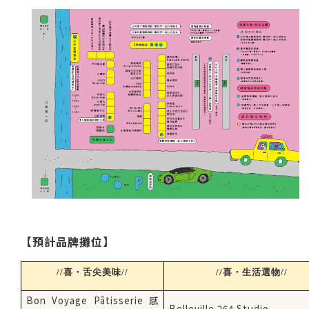
【預計品牌攤位】
//
喜
・
舌尖美味
//
//
喜
・
生活選物
//
Bon Voyage Pâtisserie
感
Belleville 264 Studio