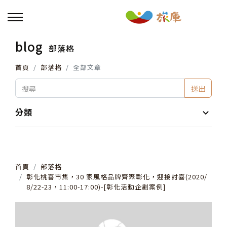
blog
部落格
回主選單
首頁
部落格
全部文章
活動報名
送出
小旅行及主題導覽
分類
講座、體驗與課程
首頁
部落格
其他活動
彰化桃喜市集，30 家風格品牌齊聚彰化，迎接討喜(2020/
8/22-23，11:00-17:00)-[彰化活動企劃案例]