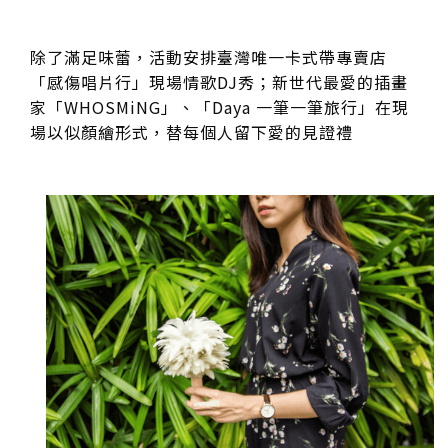
除了滿足味蕾，活動安排臺灣唯一卡式帶專賣店
「感傷唱片行」現場情歌DJ秀；新世代最愛的插畫
家「WHOSMiNG」、「Daya 一筆一筆旅行」在現
場以似顏繪形式，替每個人留下愛的見證禮