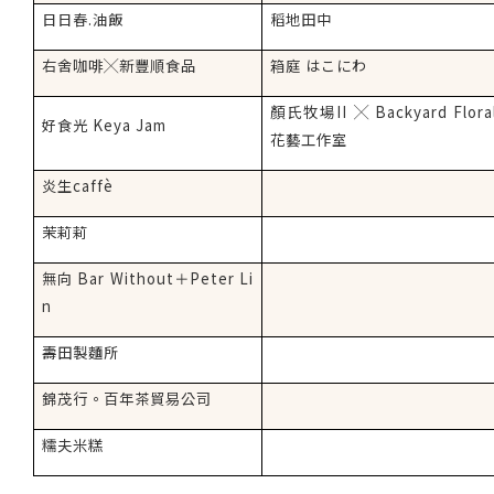
日日春
.
油飯
稻地田中
右舍咖啡
╳
新豐順食品
箱庭 はこにわ
顏氏牧場
II
╳
Backyard Flora
好食光
Keya Jam
花藝工作室
炎生
caff
è
茉莉莉
無向
Bar Without
＋
Peter Li
n
壽田製麵所
錦茂行。百年茶貿易公司
糯夫米糕