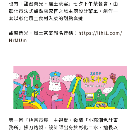
也有「甜蜜閃光・風土茶宴」七夕下午茶餐會，由
彰化市法式甜點店感官之旅主廚設計菜單，創作一
套以彰化風土食材入菜的甜點套攤
甜蜜閃光・風土茶宴報名連結：
https://lihi1.com/
NrMUm
第一回「桃喜市集」主視覺，邀請「小高潮色計事
務所」操刀繪製，設計師出身於彰化二水，擅長以