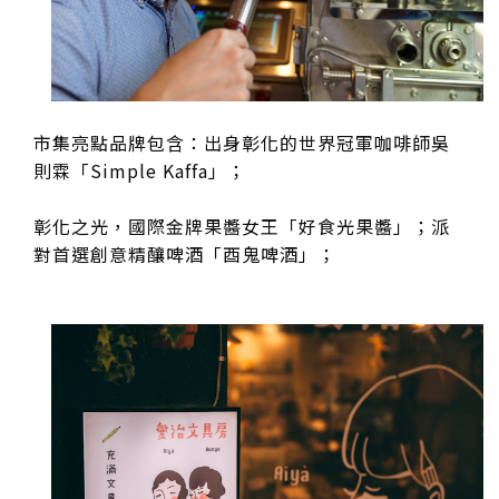
市集亮點品牌包含：出身彰化的世界冠軍咖啡師吳
則霖「Simple Kaffa」；
彰化之光，國際金牌果醬女王「好食光果醬」；派
對首選創意精釀啤酒「酉鬼啤酒」；