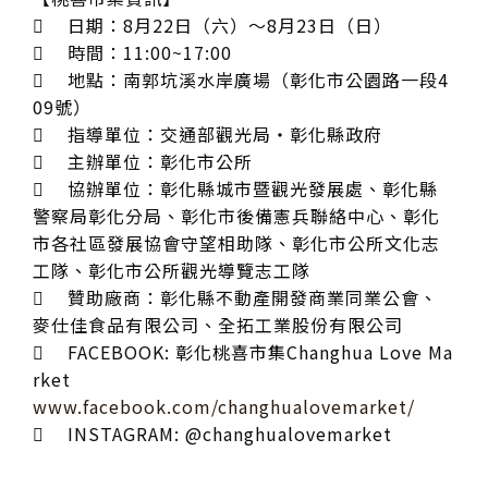

日期：8月22日（六）～8月23日（日）

時間：11:00~17:00

地點：南郭坑溪水岸廣場（彰化市公園路一段4
09號）

指導單位：交通部觀光局・彰化縣政府

主辦單位：彰化市公所

協辦單位：彰化縣城市暨觀光發展處、彰化縣
警察局彰化分局、彰化市後備憲兵聯絡中心、彰化
市各社區發展協會守望相助隊、彰化市公所文化志
工隊、彰化市公所觀光導覽志工隊

贊助廠商：彰化縣不動產開發商業同業公會、
麥仕佳食品有限公司、全拓工業股份有限公司

FACEBOOK: 彰化桃喜市集Changhua Love Ma
rket
www.facebook.com/changhualovemarket/

INSTAGRAM: @changhualovemarket