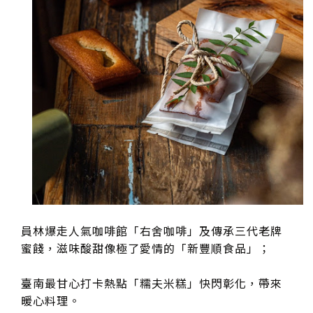
員林爆走人氣咖啡館「右舍咖啡」及傳承三代老牌
蜜餞，滋味酸甜像極了愛情的「新豐順食品」；
臺南最甘心打卡熱點「糯夫米糕」快閃彰化，帶來
暖心料理。