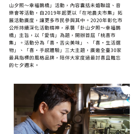
山夕照～幸福鵲橋」活動，內容囊括未婚聯誼、音
樂會等活動，自2019年起更以「在地農夫市集」拓
展活動廣度，讓更多市民參與其中。2020年彰化市
公所持續深化活動精神，承襲「卦山夕照～幸福鵲
橋」主旨，以「愛情」為題，開辦首屆「桃喜市
集」。活動分為「喜・舌尖美味」、「喜・生活選
物」、「喜・手感體驗」三大主題，廣邀全臺30家
最具指標的風格品牌，陪伴大家度過最討喜且難忘
的七夕週末。