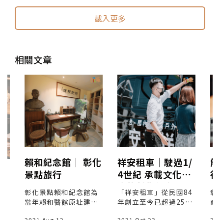
載入更多
相關文章
賴和紀念館│ 彰化
祥安租車│駛過1/
解
景點旅行
4世紀 承載文化使
行
選
命的彰化租車公司
彰化景點賴和紀念館為
「祥安租車」從民國84
彰
當年賴和醫館原址建立
年創立至今已超過25
商
的大樓，位於四樓，館
年，專職彰化機場接送
器
2021 Aug 12
2021 Oct 23
20