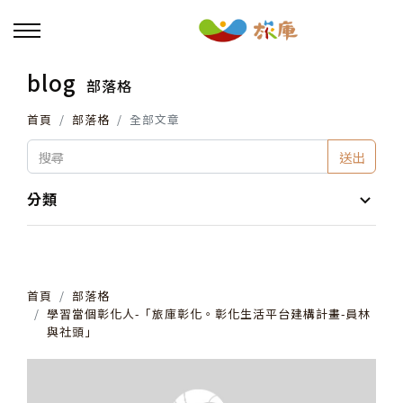
blog
部落格
回主選單
首頁
部落格
全部文章
活動報名
送出
小旅行及主題導覽
分類
講座、體驗與課程
首頁
部落格
其他活動
學習當個彰化人-「旅庫彰化。彰化生活平台建構計畫-員林
與社頭」