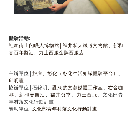
體驗活動:
社頭街上的職人博物館│福井私人鐵道文物館、新和
春百年醬油、力士西服金牌西服店
主辦單位│
旅庫。彰化（彰化生活知識體驗平台）
。
邱明憲
協辦單位│石錦明、
亂來的文創媒體工作室
、
右舍咖
啡
、
新和春醬油
、
福井食堂
、
力士西服
、文化部青
年村落文化行動計畫、
贊助單位│
文化部青年村落文化行動計畫