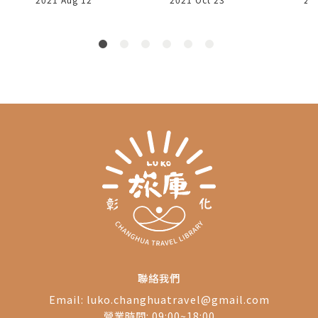
內陳列賴和一生以及文
服務，一路見證臺灣商
泥
化協會的影像，並保留
業版圖的轉變與旅遊市
主
當時所有賴和與文人朋
場的興衰。
友的手稿，並保有當時
藏書、字畫、個人生活
器具等等，是一位文學
家、也是一名人醫對彰
化影響的縮影。
聯絡我們
Email:
luko.changhuatravel@gmail.com
營業時間: 09:00~18:00