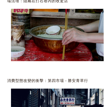
瑞法壇：隱藏在打石巷內的收驚店 
消費型態改變的衝擊：第四市場 - 勝安青草行