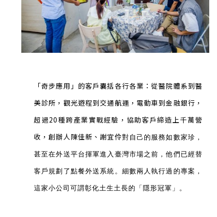
「奇步應用」的客戶囊括各行各業：從醫院體系到醫
美診所，觀光遊程到交通航運，電動車到金融銀行，
超過20種跨產業實戰經驗，協助客戶締造上千萬營
收，創辦人
陳佳新、謝宜伶
對自己的服務如數家珍，
甚至在外送平台揮軍進入臺灣市場之前，他們已經替
客戶規劃了點餐外送系統。細數兩人執行過的專案，
這家小公司可謂彰化土生土長的「隱形冠軍」。