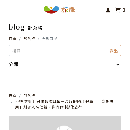
0
blog
部落格
回主選單
首頁
部落格
全部文章
活動報名
送出
小旅行及主題導覽
分類
講座、體驗與課程
首頁
部落格
其他活動
不拼規模化 只做最強且最有溫度的隱形冠軍：「奇步應
用」創辦人陳佳新、謝宜伶 |彰化旅行