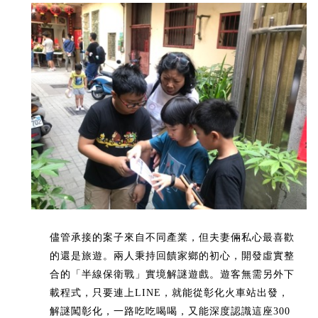
儘管承接的案子來自不同產業，但夫妻倆私心最喜歡
的還是旅遊。兩人秉持回饋家鄉的初心，開發虛實整
合的「半線保衛戰」實境解謎遊戲。遊客無需另外下
載程式，只要連上LINE，就能從彰化火車站出發，
解謎闖彰化，一路吃吃喝喝，又能深度認識這座300