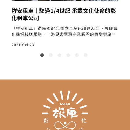
祥安租車│駛過1/4世紀 承載文化使命的彰
化租車公司
三
「祥安租車」從民國84年創立至今已超過25年，專職彰
的
化機場接送服務，一路見證臺灣商業版圖的轉變與旅遊
市場的興衰。
2021 Oct 23
2