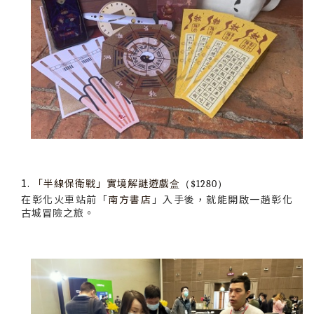
1.
「半線保衛戰」實境解謎遊戲
$1280
盒
（
）
在彰化火車站前「
南方書店
」入手後，就能開啟一趟彰化
古城冒險之旅。