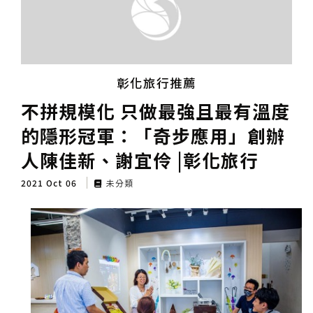
彰化旅行推薦
不拼規模化 只做最強且最有溫度
的隱形冠軍：「奇步應用」創辦
人陳佳新、謝宜伶 |彰化旅行
2021 Oct 06
未分類