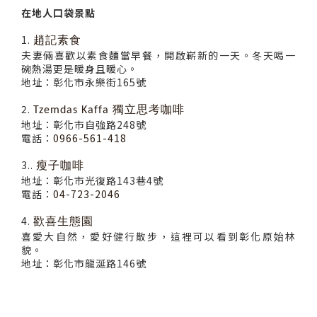
在地人口袋景點
1.
趙記素食
夫妻倆喜歡以素食麵當早餐，開啟嶄新的一天。冬天喝一
碗熱湯更是暖身且暖心。
地址：彰化市永樂街165號
2.
Tzemdas Kaffa 獨立思考咖啡
地址：彰化市自強路248號
電話：
0966-561-418
3..
瘦子咖啡
地址：彰化市光復路143巷4號
電話：
04-723-2046
4.
歡喜生態園
喜愛大自然，愛好健行散步，這裡可以看到彰化原始林
貌。
地址：彰化市龍涎路146號