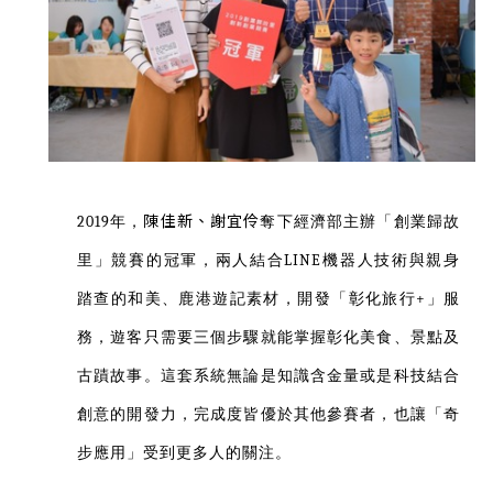
陳佳新、謝宜伶
2019年，
奪下經濟部主辦「創業歸故
LINE機器人技術與親身
里」競賽的冠軍，兩人結合
踏查的和美、鹿港遊記素材，開發「彰化旅行+」服
務，遊客只需要三個步驟就能掌握彰化美食、景點及
古蹟故事。這套系統無論是知識含金量或是科技結合
創意的開發力，完成度皆優於其他參賽者，也讓
「奇
步應用」受到更多人的關注。