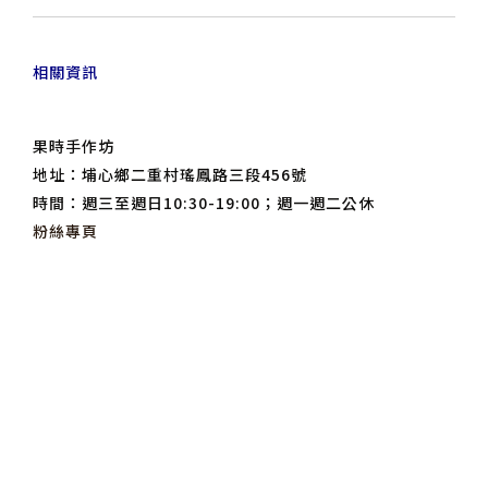
相關資訊
果時手作坊
地址：埔心鄉二重村瑤鳳路三段456號
時間：週三至週日10:30-19:00；週一週二公休
粉絲專頁