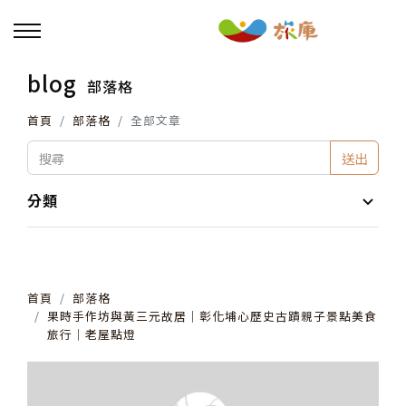
blog
部落格
回主選單
首頁
部落格
全部文章
活動報名
送出
小旅行及主題導覽
分類
講座、體驗與課程
首頁
部落格
其他活動
果時手作坊與黃三元故居│彰化埔心歷史古蹟親子景點美食
旅行│老屋點燈