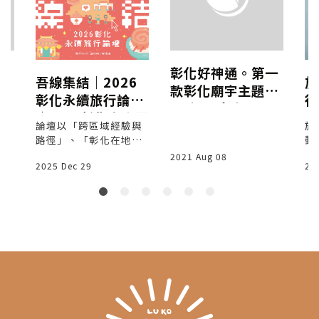
水
彰化好神通。第一
吾線集結｜2026
旅
│
款彰化廟宇主題LI
彰化永續旅行論壇
行
解
NE機器人來囉！
｜1/24彰化高賓閣
論壇以「跨區域經驗與
旅
路徑」、「彰化在地實
動
作」兩個篇章展開，來
2021 Aug 08
2025 Dec 29
20
自各地的實踐者共同探
討永續旅行如何落地與
擴散。