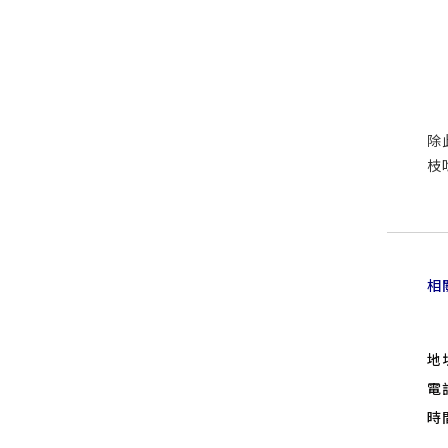
除
枝
相
地
電
時