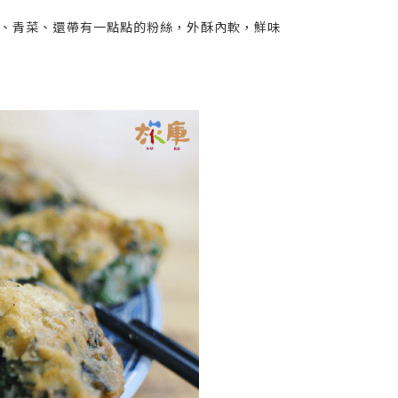
、青菜、還帶有一點點的粉絲，外酥內軟，鮮味