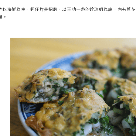
內以海鮮為主，蚵仔炸是招牌，以王功一帶的珍珠蚵為底，內有蔥花
足。