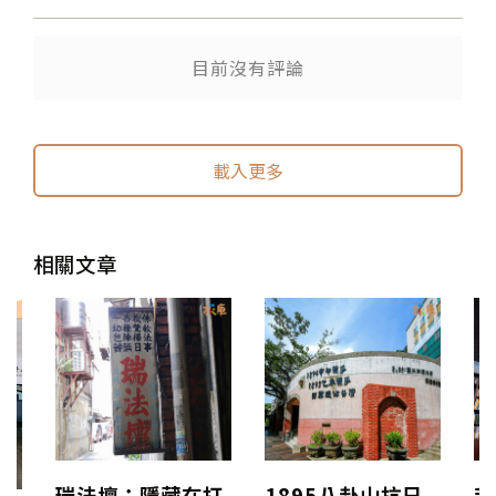
目前沒有評論
送出
送出
載入更多
相關文章
瑞法壇：隱藏在打
1895八卦山抗日
茉