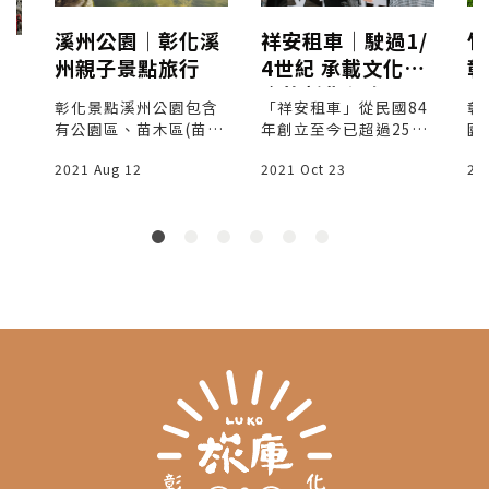
溪州公園│彰化溪
祥安租車│駛過1/
竹
州親子景點旅行
4世紀 承載文化使
彰
人
命的彰化租車公司
遊
彰化景點溪州公園包含
「祥安租車」從民國84
彰
│
有公園區、苗木區(苗木
年創立至今已超過25
園
生產專區)以及森林區，
年，專職彰化機場接送
本
，
2021 Aug 12
2021 Oct 23
20
面積廣達123公頃，約
服務，一路見證臺灣商
購
彰
是台北大安森林公園的
業版圖的轉變與旅遊市
對
民
4.7倍，是台灣平地最大
場的興衰。
愛
職
的公園，同時提供為自
旅
行車等休閒活動場所，
彰
並作為學校戶外教學之
生
場域也十分適合親子出
遊的親子景點。