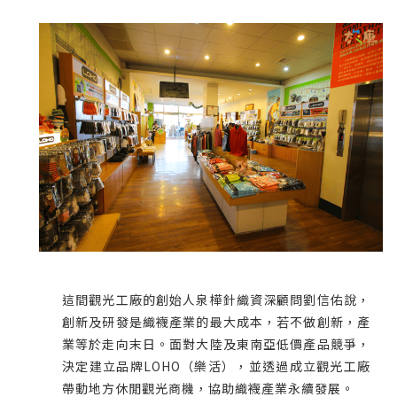
這間觀光工廠的創始人泉樺針織資深顧問劉信佑說，
創新及研發是織襪產業的最大成本，若不做創新，產
業等於走向末日。面對大陸及東南亞低價產品競爭，
決定建立品牌LOHO（樂活），並透過成立觀光工廠
帶動地方休閒觀光商機，協助織襪產業永續發展。