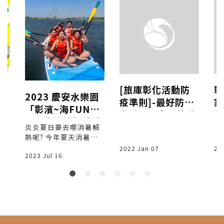
[旅庫彰化活動防
彰
】
2023 慶安水樂園
疫準則]-最好防疫
家
係
「彰濱~海FUN一
準備，最安全的體
起
後
夏」海洋旅行體驗
驗活動 (3級警戒以
要
炎炎夏日要去哪消暑解
系
│彰化自然生態教
誰
熱呢? 今年夏天消暑重
下)
育中心│彰化SUP
回到
頭戲「彰濱~海FUN一
2022 Jan 07
20
2023 Jul 16
始
夏」慶安水樂園，於11
、SUP龍舟版、獨
。
1年6月20日中午12點開
木舟、水上自行車
請
始報名，彰化縣政府於
的
伸港鄉慶安水道首次舉
、長
辦水上體驗活動，活動
家
期間自7月2日(六)起至7
 一
月31日(日)連續5周周末