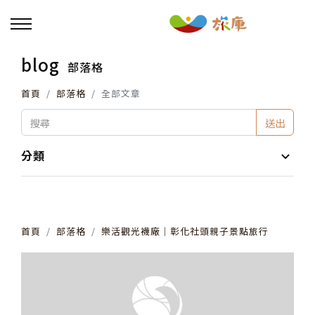
blog
部落格
回主選單
首頁
部落格
全部文章
活動報名
送出
小旅行及主題導覽
分類
講座、體驗與課程
首頁
部落格
樂活觀光襪廠│彰化社頭親子景點旅行
其他活動