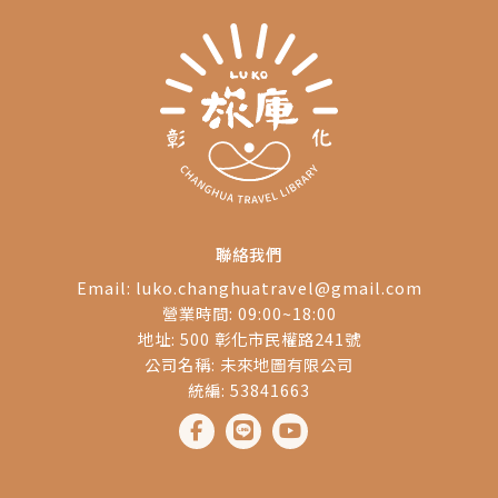
資
假日提供免費的SUP、
。
獨木舟以及刺激好玩的
水上摩托車體驗等活
動，活動期間也歡迎愛
好SUP玩家帶著自己的
裝備來玩水。
聯絡我們
Email:
luko.changhuatravel@gmail.com
營業時間: 09:00~18:00
地址: 500 彰化市民權路241號
公司名稱: 未來地圖有限公司
統編: 53841663