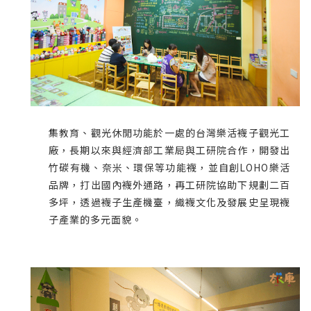
集教育、觀光休閒功能於一處的台灣樂活襪子觀光工
廠，長期以來與經濟部工業局與工研院合作，開發出
竹碳有機、奈米、環保等功能襪，並自創LOHO樂活
品牌，打出國內襪外通路，再工研院協助下規劃二百
多坪，透過襪子生產機臺，織襪文化及發展史呈現襪
子產業的多元面貌。