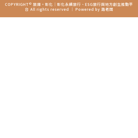
©
COPYRIGHT
旅庫。彰化│彰化永續旅行、ESG旅行與地方創生推動平
台 All rights reserved ｜ Powered by
路老闆