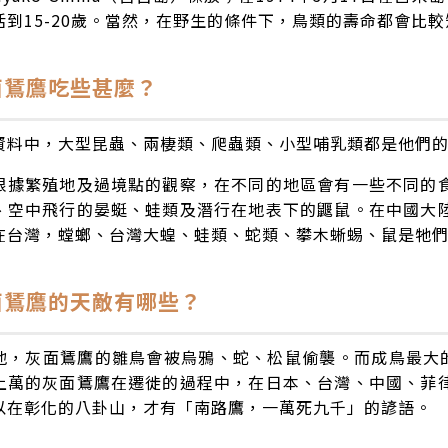
活到15-20歲。當然，在野生的條件下，鳥類的壽命都會比較
面鵟鷹吃些甚麼？
資料中，大型昆蟲、兩棲類、爬蟲類、小型哺乳類都是他們
根據繁殖地及過境點的觀察，在不同的地區會有一些不同的
、空中飛行的晏蜓、蛙類及潛行在地表下的鼴鼠。在中國大
在台灣，螳螂、台灣大蝗、蛙類、蛇類、攀木蜥蜴、鼠是牠
灰面鵟鷹的天敵有哪些？
地，灰面鵟鷹的雛鳥會被烏鴉、蛇、松鼠偷襲。而成鳥最大的
上萬的灰面鵟鷹在遷徙的過程中，在日本、台灣、中國、菲
以在彰化的八卦山，才有「南路鷹，一萬死九千」的諺語。