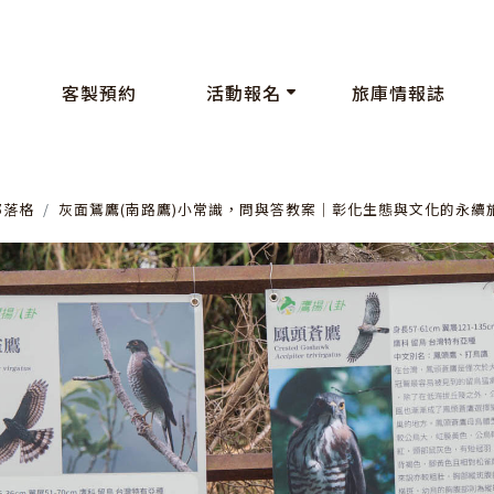
客製預約
活動報名
旅庫情報誌
部落格
灰面鵟鷹(南路鷹)小常識，問與答教案│彰化生態與文化的永續