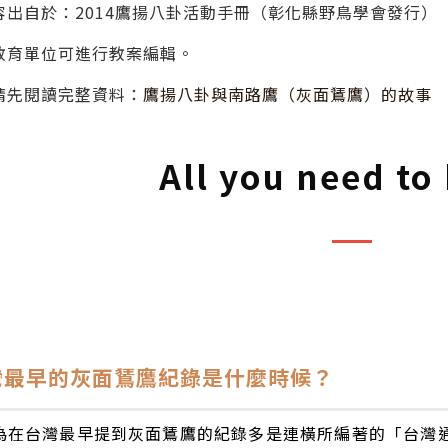
容出自於：2014鷹揚八卦活動手冊（彰化縣野鳥學會發行）
教育單位可進行教案編輯。
請先閱讀完整資料：
鷹揚八卦與南路鷹（灰面鵟鷹）的故事
All you need to
台灣最早的灰面鵟鷹紀錄是什麼時候？
為在台灣最早提到灰面鵟鷹的紀錄多是連橫所編著的「台灣