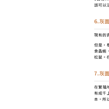
該可以
6.灰
現有的
但是，
食螽蟖
松鼠。
7.
在繁殖
有成千
本。所