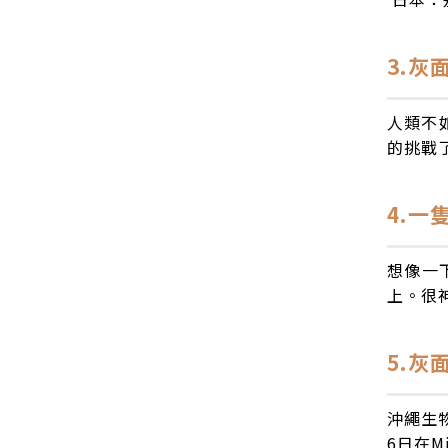
3.
人類不
的挑戰
4.一
想像一
上。很
5.灰
沖繩生物
6日在M