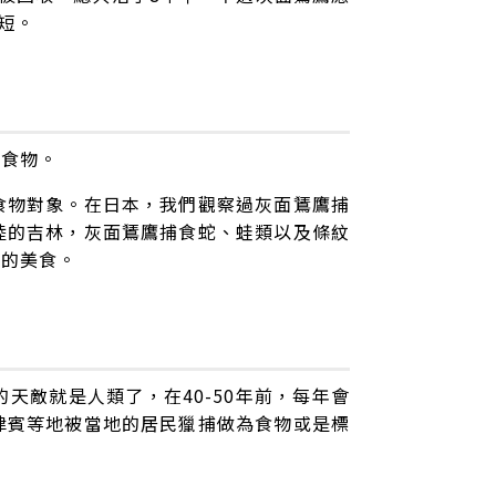
短。
的食物。
食物對象。在日本，我們觀察過灰面鵟鷹捕
陸的吉林，灰面鵟鷹捕食蛇、蛙類以及條紋
們的美食。
天敵就是人類了，在40-50年前，每年會
律賓等地被當地的居民獵捕做為食物或是標