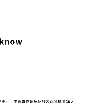
 know
通史」。不過真正最早紀錄灰面鵟鷹並稱之