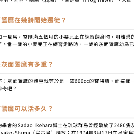
灰面鵟鷹在幾齡開始遷徙？
如一隻鳥，當剛滿五個月的小嬰兒正在練習翻身時，剛離巢
了。當一歲的小嬰兒正在練習走路時，一歲的灰面鵟鷹幼鳥
隻灰面鵟鷹有多重？
下：灰面鵟鷹的體重就等於是一罐600cc的寶特瓶，而這
神奇吧？
面鵟鷹可以活多久？
學會的Sadao Ikehara博士在琉球群島曾經繫放了2486
iyako-Shima（宮古島）標放；在1974年3月17日在