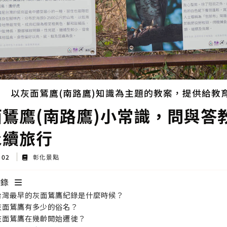
以灰面鵟鷹(南路鷹)知識為主題的教案，提供給教
面鵟鷹(南路鷹)小常識，問與答
永續旅行
r 02
彰化景點
目錄
.台灣最早的灰面鵟鷹紀錄是什麼時候？
.灰面鵟鷹有多少的俗名？
.灰面鵟鷹在幾齡開始遷徙？