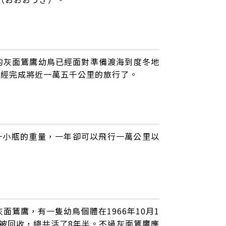
的灰面鵟鷹幼鳥已經面對準備渡海到度冬地
已經完成將近一萬五千公里的旅行了。
樣一小瓶的重量，一年卻可以飛行一萬公里以
隻灰面鵟鷹，有一隻幼鳥個體在1966年10月1
呂宋島被回收，總共活了8年半。不過灰面鵟鷹應