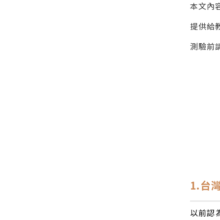
本文內
提供給
測驗前
1.
以前認