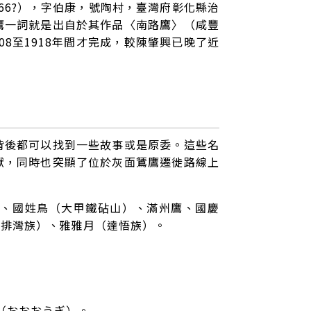
66?），字伯康，號陶村，臺灣府彰化縣治
鷹一詞就是出自於其作品〈南路鷹〉（咸豐
908至1918年間才完成，較陳肇興已晚了近
背後都可以找到一些故事或是原委。這些名
獻，同時也突顯了位於灰面鵟鷹遷徙路線上
）、國姓鳥（大甲鐵砧山）、滿州鷹、國慶
（排灣族）、雅雅月（達悟族）。
扇（おおおうぎ）。