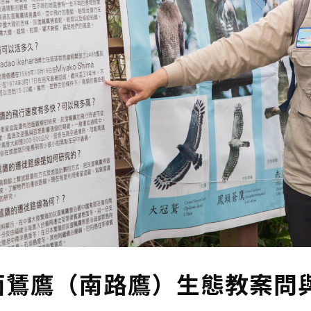
面鵟鷹（南路鷹）生態教案問