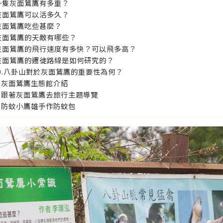
.一隻灰面鵟鷹有多重？
.灰面鵟鷹可以活多久？
.灰面鵟鷹吃些甚麼？
.灰面鵟鷹的天敵有哪些？
.灰面鵟鷹的飛行速度有多快？可以飛多高？
.灰面鵟鷹的遷徙路線是如何研究的？
0.八卦山對於灰面鵟鷹的重要性為何？
灰面鵟鷹生態館介紹
跟著灰面鵟鷹去旅行主題導覽
防蚊小鷹雄手作防蚊包