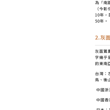
為「南
（今彰
10年，
50年。
2.灰
灰面鵟
字幾乎
的東南
台灣：
鳥、後
中國浙
中國香
日本：