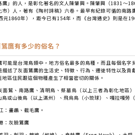
路鷹」的人，是彰化著名的文人陳肇興。陳肇興（1831～18
化市）人，著有《陶村詩稿》六卷。最早有紀錄可循的南路
西元1860年），距今已有154年，而《台灣通史》則是在1
面鵟鷹有多少的俗名？
鷹可能是台灣鳥類中，地方俗名最多的鳥種，而且每個名字
是描述了灰面鵟鷹的生活史、特徵、行為、遷徙特性以及貢
亞地區住民跟這個物種產生了相當密切的關係。
灰面鷲、南路鷹、清明鳥、祭墓鳥（以上三者為彰化地區
山鳥或山後鳥（以上滿州）、飛烏鳥（小琉球）、嘎拉嘎勞
江：畫鶘、截毛鷹。
港：灰臉鵟鷹
差羽、刺羽、鷞鳩（鶆鳩）、食蛙鷹（Frog Hawk）、大