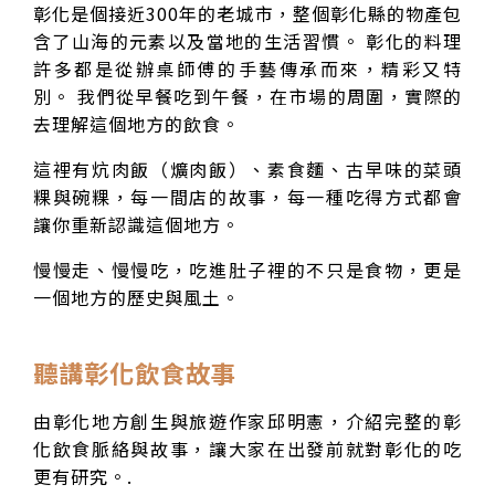
彰化是個接近300年的老城市，整個彰化縣的物產包
含了山海的元素以及當地的生活習慣。 彰化的料理
許多都是從辦桌師傅的手藝傳承而來，精彩又特
別。 我們從早餐吃到午餐，在市場的周圍，實際的
去理解這個地方的飲食。
這裡有炕肉飯（爌肉飯）、素食麵、古早味的菜頭
粿與碗粿，每一間店的故事，每一種吃得方式都會
讓你重新認識這個地方。
慢慢走、慢慢吃，吃進肚子裡的不只是食物，更是
一個地方的歷史與風土。
聽講彰化飲食故事
由彰化地方創生與旅遊作家邱明憲，介紹完整的彰
化飲食脈絡與故事，讓大家在出發前就對彰化的吃
更有研究。.