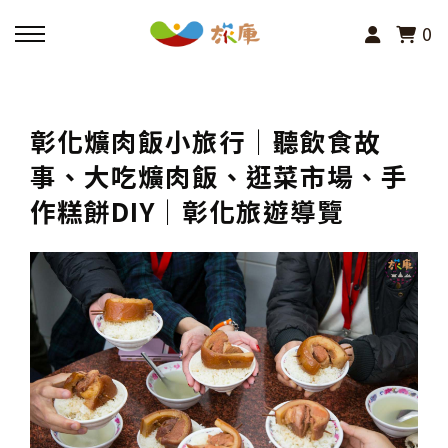
0
回主選單
彰化爌肉飯小旅行│聽飲食故
活動報名
事、大吃爌肉飯、逛菜市場、手
作糕餅DIY│彰化旅遊導覽
小旅行及主題導覽
講座、體驗與課程
其他活動