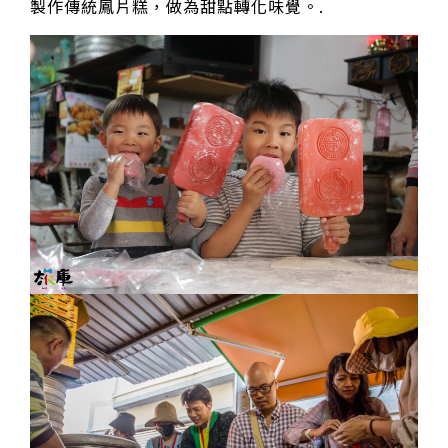
製作傳統鳳片糕，做為甜點轉化味覺。.