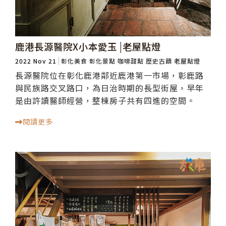
鹿港長源醫院X小本愛玉 |老屋點燈
2022 Nov 21
彰化美食
彰化景點
咖啡甜點
歷史古蹟
老屋點燈
長源醫院位在彰化鹿港鄰近鹿港第一市場，彰鹿路
與民族路交叉路口，為日治時期的長型街屋，早年
是由許讀醫師經營，整棟房子共有四進的空間。
閱讀更多