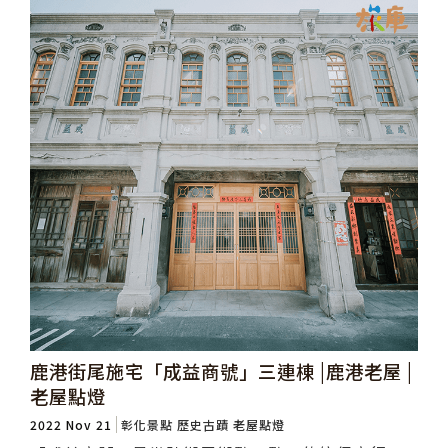
鹿港街尾施宅「成益商號」三連棟 |鹿港老屋 |
老屋點燈
2022 Nov 21
彰化景點
歷史古蹟
老屋點燈