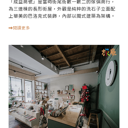
「成益商號」是當時街尾街數一數二的傢俱商行，
為三連棟的長形街屋，外觀是純粹的洗石子立面配
上華美的巴洛克式裝飾，內部以閩式建築為架構。
閱讀更多