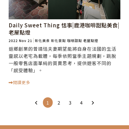
Daily Sweet Thing 恬事|鹿港咖啡甜點美食|
老屋點燈
2022 Nov 21
彰化美食
彰化景點
咖啡甜點
老屋點燈
返鄉創業的曾靖恬夫妻期望能將自身在法國的生活
靈感以老宅為載體，每季依照當季主題規劃，跳脫
一般零售店面單純的買賣思考，提供遊客不同的
「感受體驗」。
閱讀更多
1
2
3
4