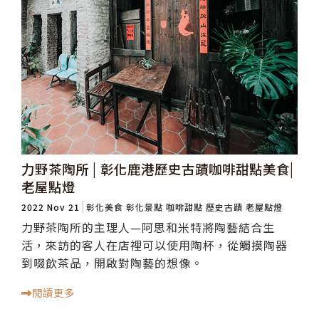
力野茶陶所 | 彰化鹿港歷史古蹟咖啡甜點美食|
老屋點燈
2022 Nov 21
彰化美食
彰化景點
咖啡甜點
歷史古蹟
老屋點燈
力野茶陶所的主理人—阿思和米特將陶藝結合生
活，來訪的客人在店裡可以使用陶杯，從觸摸陶器
到啜飲茶品，開啟對陶藝的想像。
閱讀更多