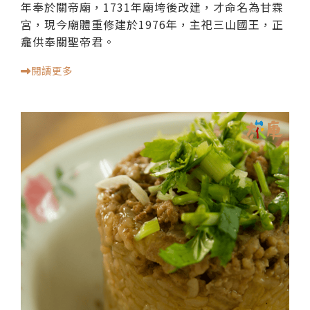
年奉於關帝廟，1731年廟垮後改建，才命名為甘霖
宮，現今廟體重修建於1976年，主祀三山國王，正
龕供奉關聖帝君。
閱讀更多