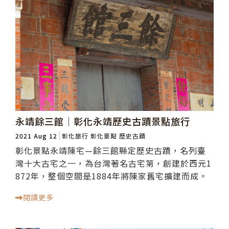
永靖餘三館│彰化永靖歷史古蹟景點旅行
2021 Aug 12
彰化旅行
彰化景點
歷史古蹟
彰化景點永靖陳宅—餘三館縣定歷史古蹟，名列臺
灣十大古宅之一，為台灣著名古宅第，創建於西元1
872年，整個空間是1884年將陳家舊宅擴建而成。
閱讀更多