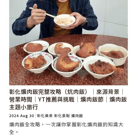
彰化爌肉飯完整攻略（炕肉飯）│來源背景│
營業時間│YT推薦與挑戰│爌肉飯節│爌肉飯
主題小旅行
2024 Aug 30
彰化美食
彰化景點
爌肉飯
爌肉飯全攻略，一次讓你掌握彰化爌肉飯的知識大
全。