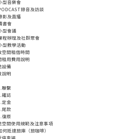
小型音樂會
PODCAST錄音及訪談
錄影及直播
讀書會
小型會議
課程辦理及社群聚會
小型教學活動
放空間租借時間
間租用費用說明
地設備
數說明
1.聯繫
2.確認
3.定金
4.尾款
5.復原
地空間使用規範及注意事項
如何抵達旅庫（旅咖啡）
近停車場