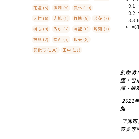
花壇 (5)
溪湖 (8)
員林 (19)
大村 (6)
大城 (1)
竹塘 (5)
芳苑 (7)
彰
埔心 (4)
秀水 (5)
埔鹽 (8)
埤頭 (3)
福興 (2)
線西 (5)
和美 (8)
彰化市 (100)
田中 (11)
旅咖啡T
座，包
課、維
202
能。
空間可容
表會等