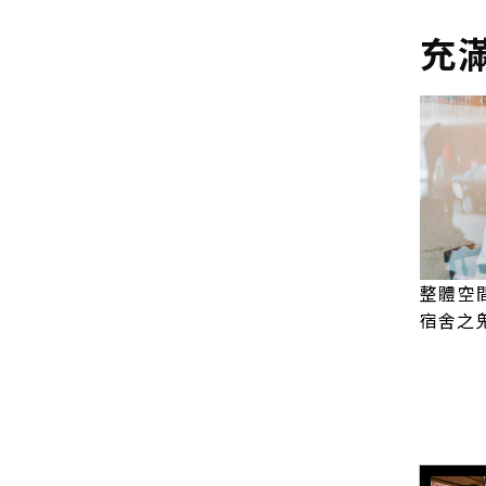
充
整體空
宿舍之