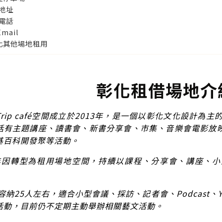
地址
電話
Email
化其他場地租用
彰化租借場地介
rip café空間成立於2013年，是一個以彰化文化設計
括有主題講座、讀書會、新書分享會、市集、音樂會電影放
基百科開發聚等活動。
1年因轉型為租用場地空間，持續以課程、分享會、講座、
納25人左右，適合小型會議、採訪、記者會、Podcast、
活動，目前仍不定期主動舉辦相關藝文活動。