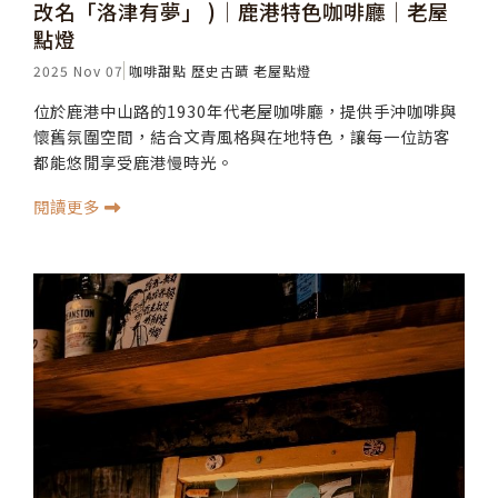
改名「洛津有夢」 )│鹿港特色咖啡廳│老屋
點燈
2025 Nov 07
咖啡甜點
歷史古蹟
老屋點燈
位於鹿港中山路的1930年代老屋咖啡廳，提供手沖咖啡與
懷舊氛圍空間，結合文青風格與在地特色，讓每一位訪客
都能悠閒享受鹿港慢時光。
閱讀更多