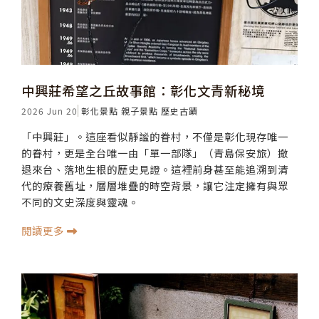
中興莊希望之丘故事館：彰化文青新秘境
2026 Jun 20
彰化景點
親子景點
歷史古蹟
「中興莊」。這座看似靜謐的眷村，不僅是彰化現存唯一
的眷村，更是全台唯一由「單一部隊」（青島保安旅）撤
退來台、落地生根的歷史見證。這裡前身甚至能追溯到清
代的療養舊址，層層堆疊的時空背景，讓它注定擁有與眾
不同的文史深度與靈魂。
閱讀更多