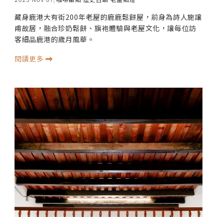
藏身鹿港大有街200年老屋的鹿鹿鬆餅屋，前身為詩人施讓
甫故居，融合珍奶鬆餅、旗袍體驗與老屋文化，讓每位訪
客細品鹿港的歲月風華。
閱讀更多