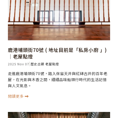
鹿港埔頭街70號 ( 地址目前是「私房小廚 」)
│老屋點燈
2025 Nov 07
歷史古蹟
老屋點燈
走進鹿港埔頭街70號，踏入保留天井與紅磚古井的百年老
屋，在光影與木香之間，細細品味船頭行時代的生活記憶
與人文氣息。
閱讀更多