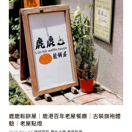
鹿鹿鬆餅屋│鹿港百年老屋餐廳│古裝旗袍體
驗│老屋點燈
2025 Nov 07
咖啡甜點
歷史古蹟
老屋點燈