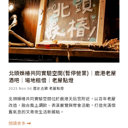
北頭娛椿共同實驗空間(暫停營業)│鹿港老屋
酒吧│場地租借│老屋點燈
2025 Nov 06
歷史古蹟
老屋點燈
北頭娛椿共同實驗空間位於鹿港天后宮附近，以百年老屋
改造，融合風土調飲、表演展覽與聚會活動，打造充滿懷
舊氣息的文青夜生活新據點。
閱讀更多