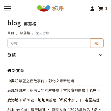
0
blog
部落格
回主選單
首頁
部落格
歷史古蹟
活動報名
送出
小旅行及主題導覽
分類
講座、體驗與課程
最新文章
中興莊希望之丘故事館：彰化文青新秘境
其他活動
鹿鹿鬆餅屋│鹿港百年老屋餐廳│古裝旗袍體驗│老屋點
燈
鹿港埔頭街70號 ( 地址目前是「私房小廚 」)│老屋點燈
Skinny Cafe 瘦子咖啡 • 鹿港大街 ( 2025年改名「洛津