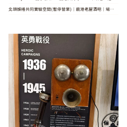
有夢」 )│鹿港特色咖啡廳│老屋點燈
北頭娛椿共同實驗空間(暫停營業)│鹿港老屋酒吧│場地租
借│老屋點燈