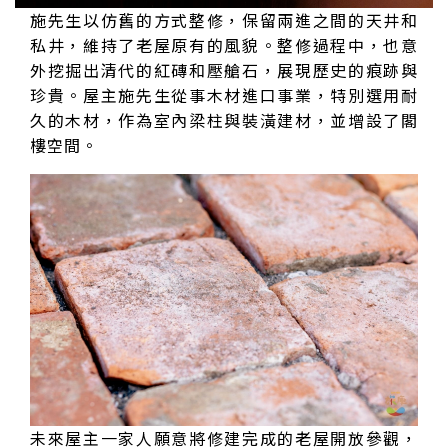
施先生以仿舊的方式整修，保留兩進之間的天井和
私井，維持了老屋原有的風貌。整修過程中，也意
外挖掘出清代的紅磚和壓艙石，展現歷史的痕跡與
珍貴。屋主施先生從事木材進口事業，特別選用耐
久的木材，作為室內梁柱與裝潢建材，並增設了閣
樓空間。
未來屋主一家人願意將修建完成的老屋開放參觀，