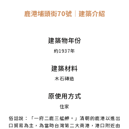
鹿港埔頭街70號│建築介紹
建築物年份
約1937年
建築材料
木石磚造
原使用方式
住家
俗話說：「一府二鹿三艋舺。」清朝的鹿港以進出
口貿易為主，為當時台灣第二大商港，港口附近由