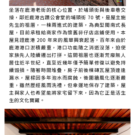
坐落在鹿港老街的核心位置，於埔頭街與後車巷交
接，鄰近鹿港古蹟公會堂的埔頭街 70 號，是屋主施
先生的祖厝，一棟兩進式的建築，為典型閩南式長
屋，目前承租給商家作為懷舊簳仔店店鋪使用。本
屋見證鹿港 200 年來的風華興衰起落，百年來由於
鹿港港口淤積嚴重，港口功能隨之消逝沒落，迫使
家族先人陸續遷出打拼。這間祖厝也逐漸荒廢無人
居住近半世紀，直至近幾年僅予簡單修復以避免持
續毀損。隨著時間堆疊，房子前後棟磚瓦屋頂連逢
漏水，屋樑因多年泡水而腐蝕，後圍牆風化逐漸嚴
重，雖然歷經風雨洗禮，但幸運地保存了建築，屋
主與家人也希望能將家宅留下來，因為它正是活生
生的文化寶藏。