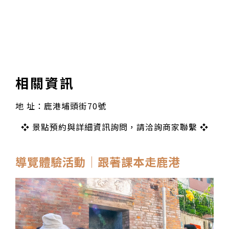
相關資訊
地 址：鹿港埔頭街70號
❖ 景點預約與詳細資訊詢問，請洽詢商家聯繫 ❖
導覽體驗活動│跟著課本走鹿港