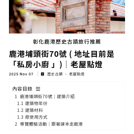
彰化鹿港歷史古蹟旅行推薦
鹿港埔頭街70號 ( 地址目前是
「私房小廚 」)│老屋點燈
2025 Nov 07
歷史古蹟
老屋點燈
內容目錄
鹿港埔頭街70號│建築介紹
建築物年份
建築材料
原使用方式
導覽體驗活動│跟著課本走鹿港