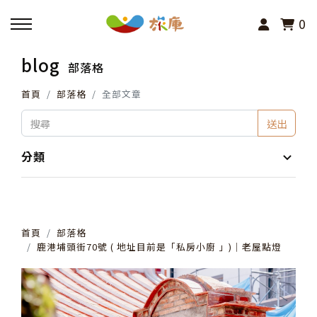
0
blog
部落格
回主選單
首頁
部落格
全部文章
活動報名
送出
小旅行及主題導覽
分類
講座、體驗與課程
首頁
部落格
其他活動
鹿港埔頭街70號 ( 地址目前是「私房小廚 」)│老屋點燈