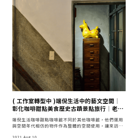
行
( 工作室轉型中 )端倪生活中的藝文空間│
彰化咖啡甜點美食歷史古蹟景點旅行│老屋
點燈
祀
端倪生活咖啡甜點咖啡館不同於其他咖啡館，他們運用
，
與空間年代相仿的物件作為整體的空間使用，讓來訪的
對
人可以感覺時空的停留。
2021 Aug 10
2