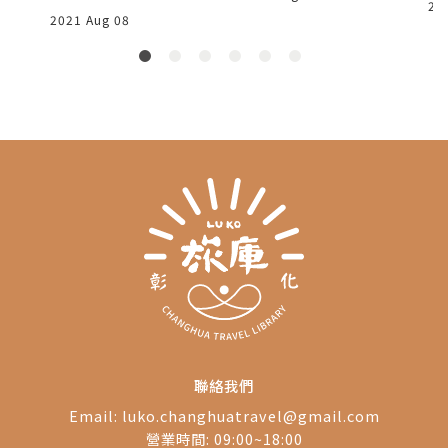
關車園區│彰化主
史介紹、扇庫散步道半
20
正身有正廳三間及左右
2021 Aug 08
半吉祥物、天橋拍火
題導覽體驗
兩邊廂房各一間共五間
車、戶羽機關車園區、
排列一排，出入口在中
台鐵宿舍村等，是滿意
間。
度爆棚的鐵道主題活
動。
聯絡我們
Email:
luko.changhuatravel@gmail.com
營業時間: 09:00~18:00