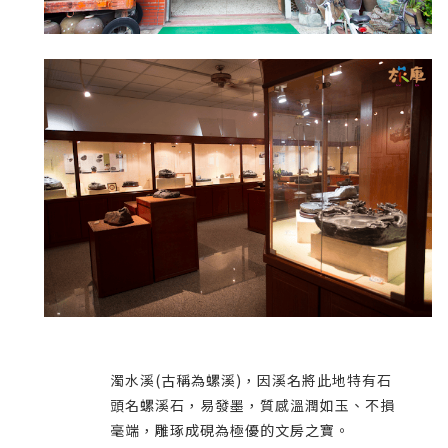
濁水溪(古稱為螺溪)，因溪名將此地特有石
頭名螺溪石，易發墨，質感溫潤如玉、不損
毫端，雕琢成硯為極優的文房之寶。