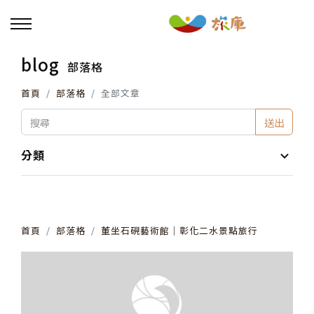
blog
部落格
回主選單
首頁
部落格
全部文章
活動報名
送出
小旅行及主題導覽
分類
講座、體驗與課程
首頁
部落格
董坐石硯藝術館│彰化二水景點旅行
其他活動