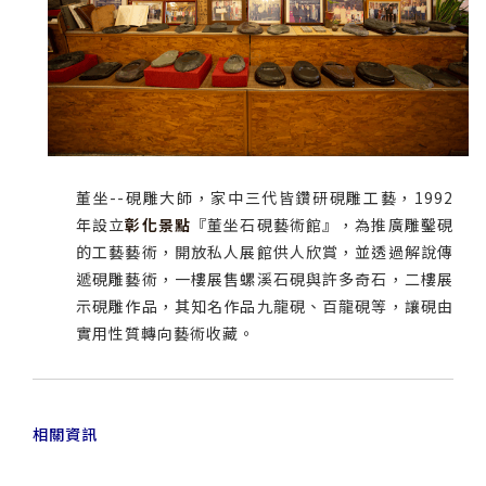
董坐--硯雕大師，家中三代皆鑽研硯雕工藝，1992
年設立
彰化景點
『董坐石硯藝術館』，為推廣雕鑿硯
的工藝藝術，開放私人展館供人欣賞，並透過解說傳
遞硯雕藝術，一樓展售螺溪石硯與許多奇石，二樓展
示硯雕作品，其知名作品九龍硯、百龍硯等，讓硯由
實用性質轉向藝術收藏。
相關資訊