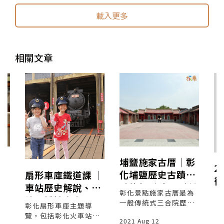
載入更多
相關文章
溪
埔鹽施家古厝│彰
2
歷
化埔鹽歷史古蹟景
扇形車庫鐵道課 │
術
│
點旅行 │老屋點燈
車站歷史解說、跨
列
有
彰化景點施家古厝是為
站天橋拍火車、尋
咖
一般傳統式三合院歷史
明
彰化扇形車庫主題導
找吉祥物、戶羽機
，
古蹟建築，本身分為有
覽，包括彰化火車站歷
2021 Aug 12
空
「正身」與「護龍」。