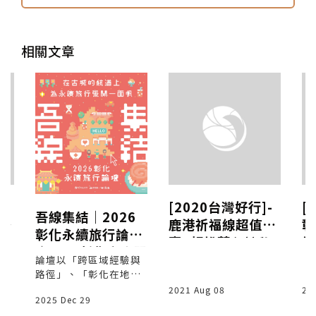
相關文章
推
[2020台灣好行]-
[
吾線集結｜2026
鹿港祈福線超值優
彰
彰化永續旅行論壇
與
惠+超推薦必訪私
線
｜1/24彰化高賓閣
密景點(彰化市、
密
論壇以「跨區域經驗與
路徑」、「彰化在地實
福興、鹿港景點)
頭
作」兩個篇章展開，來
2021 Aug 08
20
溪
2025 Dec 29
自各地的實踐者共同探
討永續旅行如何落地與