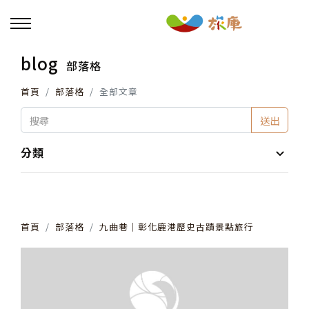
blog
部落格
回主選單
首頁
部落格
全部文章
活動報名
送出
小旅行及主題導覽
分類
講座、體驗與課程
首頁
部落格
九曲巷│彰化鹿港歷史古蹟景點旅行
其他活動