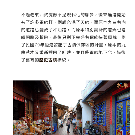
不過老東西終究敵不過現代化的腳步，後來鹿港開始
有了許多電線杆，到處充滿了天線，而原本九曲巷內
的道路也變成了柏油路，而原本特別設計的巷弄也陸
續開路及拆除，最後只剩下金盛巷還維持著原貌，到
了民國70年鹿港發起了古蹟保存區的計畫，原本的九
曲巷才又重新撲回了紅磚，並且將電線地下化，恢復
了舊有的
歷史古蹟
樣貌。