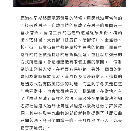
鹿港在早期移民聚落發展的時候，居民就沿著當時的
河道來蓋房子，自然而然的形成了在房子的周圍有一
些小巷弄，鹿港主要的古老街道是從泉州街、埔頭
街、瑤林街、大有街（低厝仔、暗街仔）、金盛巷、
杉行街、石廈街這些都是屬於九曲巷的範圍，而這些
巷弄的特色就是特別的居折與迂迴，並且以原弧形的
方式所連結，會這樣建造有兩個主要的原因，一個則
是防止盜賊入侵，在裡面容易迷路，另外一個目的則
是因為當時屬於海港，海風以及海沙非常大，這樣的
建造方式就有防風防沙的功能，而且到了冬天走在這
些巷弄當中，也會覺得巷春天一樣溫暖，在當地才有
了「曲巷冬晴」這樣的說法，而另外在早期當地的知
名詩社鹿港大冶吟社曾經以鹿港八景為題做了許多詩
詞，其中在形容九曲巷的部份就特別提到了「鹿江曲
巷聞茗酒，冬日偷閒識一臨，十月風沙吹不入，九天
霜雪凍難侵」。