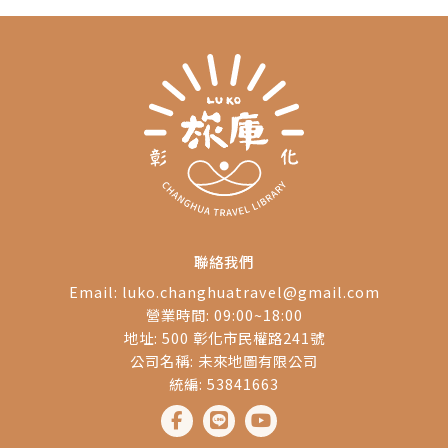
月31日(日)連續5周周末
假日提供免費的SUP、
獨木舟以及刺激好玩的
水上摩托車體驗等活
動，活動期間也歡迎愛
好SUP玩家帶著自己的
裝備來玩水。
聯絡我們
Email:
luko.changhuatravel@gmail.com
營業時間: 09:00~18:00
地址: 500 彰化市民權路241號
公司名稱: 未來地圖有限公司
統編: 53841663