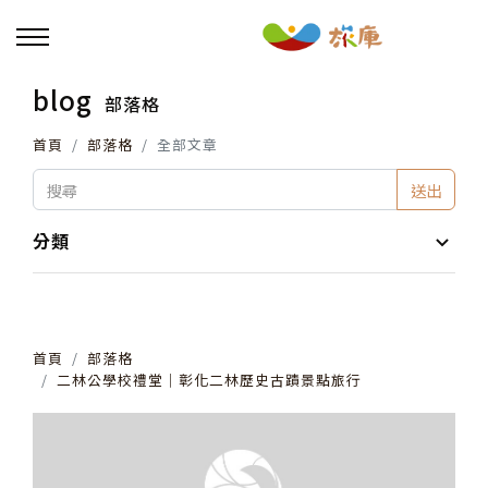
blog
部落格
回主選單
首頁
部落格
全部文章
活動報名
送出
小旅行及主題導覽
分類
講座、體驗與課程
首頁
部落格
其他活動
二林公學校禮堂│彰化二林歷史古蹟景點旅行