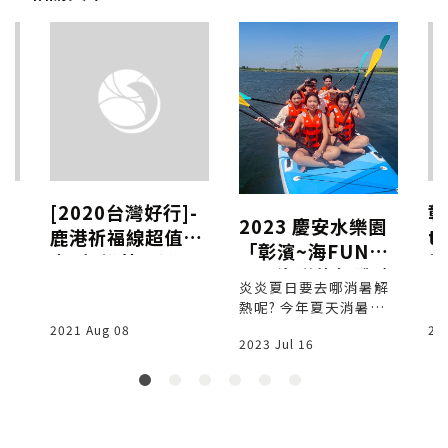
一
[2020台灣好行]-
彰
2023 慶安水樂園
I
鹿港祈福線超值優
t
「彰濱~海FUN一
！
惠+超推薦必訪私
抽
夏」海洋旅行體驗
密景點(彰化市、
獎
炎炎夏日要去哪消暑解
│彰化自然生態教
熱呢? 今年夏天消暑重
福興、鹿港景點)
育中心│彰化SUP
頭戲「彰濱~海FUN一
2021 Aug 08
20
2023 Jul 16
夏」慶安水樂園，於11
、SUP龍舟版、獨
1年6月20日中午12點開
木舟、水上自行車
始報名，彰化縣政府於
伸港鄉慶安水道首次舉
辦水上體驗活動，活動
期間自7月2日(六)起至7