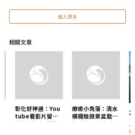
送出
送出
載入更多
相關文章
手
彰化好神通：You
療癒小角落：清水
2
娃
tube看影片留言
模襪娃微景盆栽│
「
抽獎，超多隱藏版
好時光玩手作X解
夏
獎品一次現身
憂設計
炎