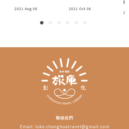
│
熱
育
頭
2021 Aug 08
2021 Oct 06
20
夏
、
1
木
始
伸
辦
期
月
假
獨
水
動
好
裝
聯絡我們
Email:
luko.changhuatravel@gmail.com