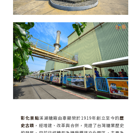
彰化景點
溪湖糖廠由辜顯榮於1919年創立至今的
歷
史古蹟
，經增建、改革與合併，見證了台灣糖業歷史
的發展，目前已經轉型為糖廠鐵道文化園區，主要為