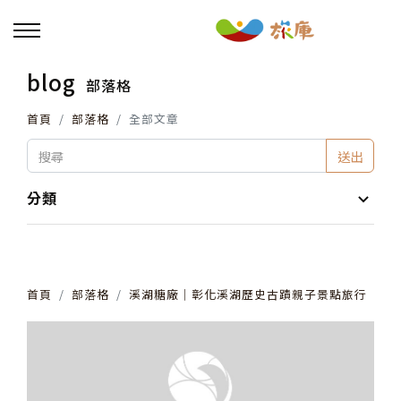
blog
部落格
回主選單
首頁
部落格
全部文章
活動報名
送出
小旅行及主題導覽
分類
講座、體驗與課程
首頁
部落格
溪湖糖廠│彰化溪湖歷史古蹟親子景點旅行
其他活動