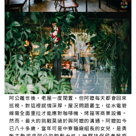
阿公離世後，老屋一度閒置，但阿嬤每天都會回來
巡視，對這裡感情深厚。屋況問題叢生，從水電管
線需全面重拉才能應對咖啡機、烤箱等商業設備。
然而，最大的挑戰莫過於與阿嬤的溝通。阿嬤如今
已八十多歲，當年可是中寮糖廠組長的女兒，是勇
敢主動追求阿公的時髦女性！她堅持保留老屋原