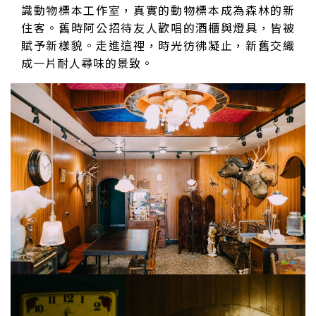
識動物標本工作室，真實的動物標本成為森林的新
住客。舊時阿公招待友人歡唱的酒櫃與燈具，皆被
賦予新樣貌。走進這裡，時光彷彿凝止，新舊交織
成一片耐人尋味的景致。