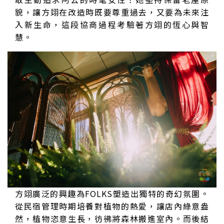
貌，讓方翊在改造時既要尊重過去，又要為未來注
入新生命，這段協商過程考驗著方翊的恆心與智
慧。
方翊廣泛的興趣為FOLKS塑造出獨特的奇幻氛圍。
從民宿管理時期培養對植物的熱愛，讓店內綠意盎
然，植物恣意生長，彷彿將森林搬進室內。而後結