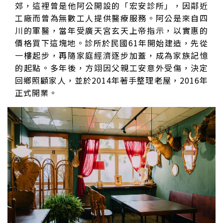
郊，這裡曾是他阿公開設的「宏安診所」，因鄰近
工廠而曾為無數工人提供醫療服務。阿公是來自四
川的軍醫，當年受廣天宮玄天上帝指示，以實惠的
價格買下這塊地。診所於民國61年開始建造，先從
一樓起步，再隨家庭經濟逐步加蓋，成為家族記憶
的起點。多年後，方翊因父親工安意外受傷，決定
回鄉照顧家人，並於2014年著手整理老屋，2016年
正式開業。