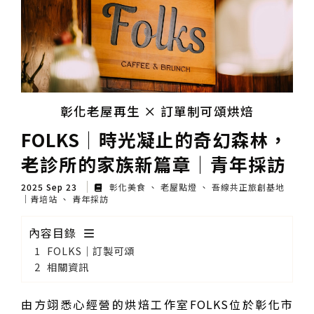
彰化老屋再生 × 訂單制可頌烘焙
FOLKS│時光凝止的奇幻森林，
老診所的家族新篇章│青年採訪
2025 Sep 23
彰化美食
老屋點燈
吾線共正旅創基地
｜青培站
青年採訪
內容目錄
FOLKS│訂製可頌
相關資訊
由方翊悉心經營的烘焙工作室FOLKS位於彰化市