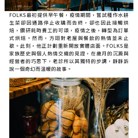
FOLKS最初提供早午餐，疫情期間，嘗試種作水耕
生菜卻因通路停止收購而告終，卻也因此接觸烘
焙，鑽研耗時費工的可頌，疫情之後，轉型為訂單
式烘焙。然而，方翊對老屋與餐飲的熱情並未止
歇。此刻，他正計劃重新開放實體店面。FOLKS是
家族歷史與個人熱情交織的見證，在歲月的沉澱與
經營者的巧思下，老診所以其獨特的步調，靜靜訴
說一個奇幻而溫暖的故事。