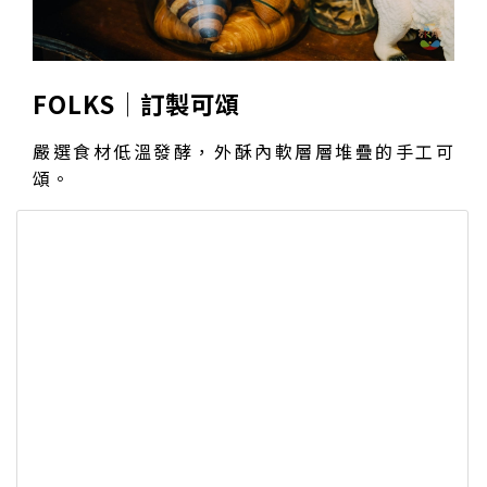
FOLKS│訂製可頌
嚴選食材低溫發酵，外酥內軟層層堆疊的手工可
頌。