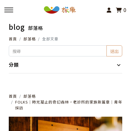
0
blog
部落格
回主選單
首頁
部落格
全部文章
活動報名
送出
小旅行及主題導覽
分類
講座、體驗與課程
首頁
部落格
其他活動
FOLKS│時光凝止的奇幻森林，老診所的家族新篇章│青年
採訪