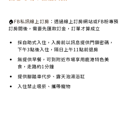
🏠
FB私訊線上訂房
：透過線上訂房網站或FB粉專預
訂房間後，需要先匯款訂金，訂單才算成立
採自助式入住，入房前以訊息提供門鎖密碼，
下午3點後入住，隔日上午11點前退房
無提供早餐，可到附近市場享用鹿港特色美
食，走路約1分鐘
提供腳踏車代步、露天泡湯浴缸
入住禁止吸菸、攜帶寵物