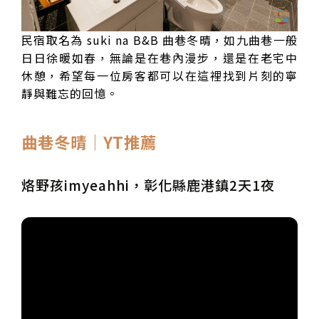
民宿取名為 suki na B&B 曲巷冬晴，如九曲巷一般
日日徐暖如春，無論是在巷內漫步，還是在老宅中
休憩，希望每一位房客都可以在這裡找到片刻的寧
靜與難忘的回憶。
曲巷冬晴│YT推薦
烙野孩imyeahhi，彰化縣鹿港鎮2天1夜