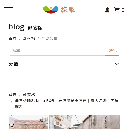
0
blog
部落格
回主選單
首頁
部落格
全部文章
活動報名
送出
小旅行及主題導覽
分類
講座、體驗與課程
首頁
部落格
其他活動
曲巷冬晴Suki na B&B│鹿港隱藏版住宿│露天泡湯│老屋
點燈