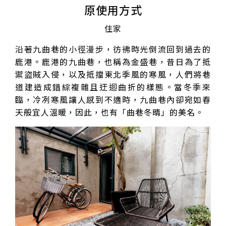
原使用方式
住家
沿著九曲巷的小徑漫步，彷彿時光倒流回到過去的
鹿港。鹿港的九曲巷，也稱為金盛巷，昔日為了抵
禦盜賊入侵，以及抵擋東北季風的寒風，人們將巷
道建造成錯綜複雜且迂迴曲折的樣態。當冬季來
臨，冷冽寒風讓人感到不適時，九曲巷內卻宛如春
天般宜人溫暖，因此，也有「曲巷冬晴」的美名。