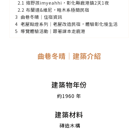
烙野孩imyeahhi，彰化縣鹿港鎮2天1夜
布蘭達&維尼，暗木系極簡民宿
曲巷冬晴│住宿資訊
老屋點燈系列│老屋改造民宿，體驗彰化慢生活
導覽體驗活動│跟著課本走鹿港
曲巷冬晴│建築介紹
建築物年份
約1960 年
建築材料
磚造木構