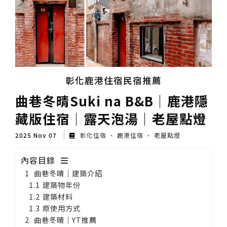
彰化鹿港住宿民宿推薦
曲巷冬晴Suki na B&B│鹿港隱
藏版住宿│露天泡湯│老屋點燈
2025 Nov 07
彰化住宿
鹿港住宿
老屋點燈
內容目錄
曲巷冬晴│建築介紹
建築物年份
建築材料
原使用方式
曲巷冬晴│YT推薦