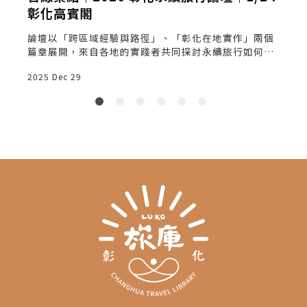
彰化高賓閣
論壇以「跨區域經驗與路徑」、「彰化在地實作」兩個
篇章展開，來自各地的實踐者共同探討永續旅行如何落
2
地與擴散。
2025 Dec 29