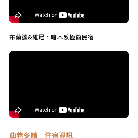
布蘭達&維尼，暗木系極簡民宿
曲巷冬晴│住宿資訊