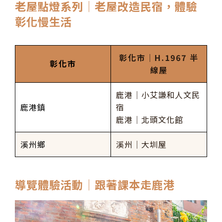
老屋點燈系列│老屋改造民宿，體驗
彰化慢生活
彰化市│H.1967 半
彰化市
線屋
鹿港│小艾謙和人文民
鹿港鎮
宿
鹿港│北頭文化館
溪州鄉
溪州│大圳屋
導覽體驗活動│跟著課本走鹿港