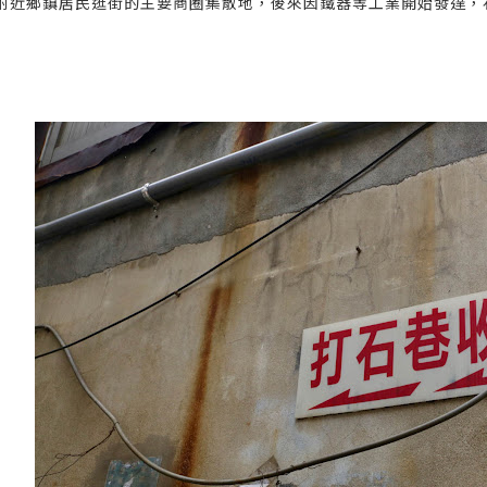
附近鄉鎮居民逛街的主要商圈集散地，後來因鐵器等工業開始發達，