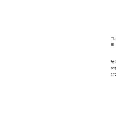
而
紙
瑞
開
就