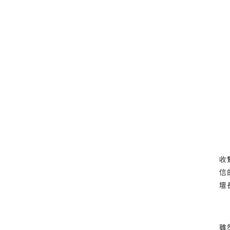
收
信
壇
雖