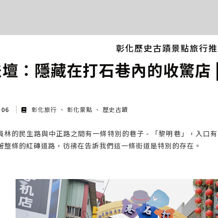
彰化歷史古蹟景點旅行推
法壇：隱藏在打石巷內的收驚店 
t 06
彰化旅行
彰化景點
歷史古蹟
員林的民生路與中正路之間有一條特別的巷子 - 「黎明巷」，入口
著整條的紅磚道路，彷彿在告訴我們這一條街道是特別的存在。