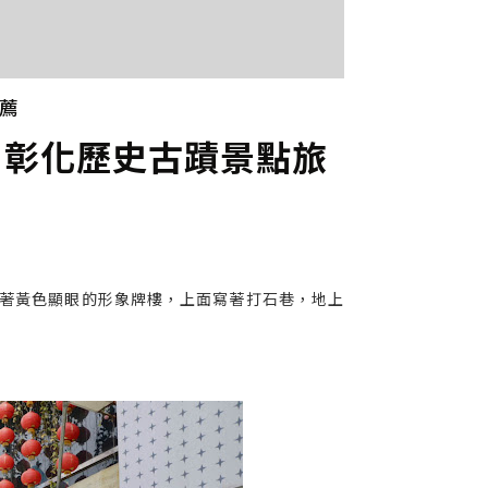
薦
|彰化歷史古蹟景點旅
有著黃色顯眼的形象牌樓，上面寫著打石巷，地上