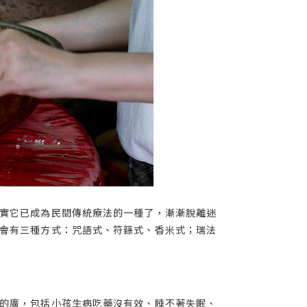
實它已成為民間傳統療法的一種了，漸漸脫離迷
會有三種方式：咒語式、符籙式、香米式；瑞法
的廣，包括小孩生病吃藥沒有效、睡不著失眠、