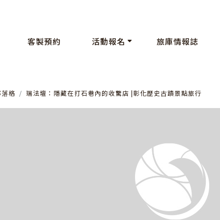
客製預約
活動報名
旅庫情報誌
部落格
瑞法壇：隱藏在打石巷內的收驚店 |彰化歷史古蹟景點旅行