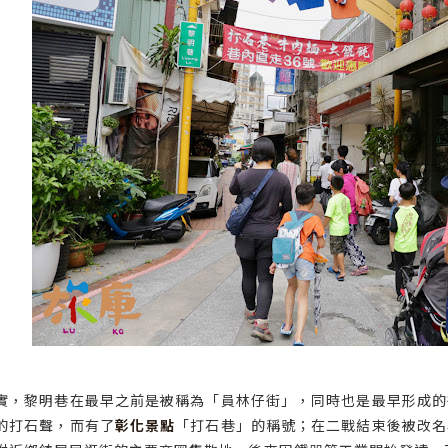
實，黎明巷在最早之前是被稱為「員林仔街」，同時也是最早形成的
的打石聲，而有了
彰化景點
「打石巷」的稱號；在二戰結束後被改名