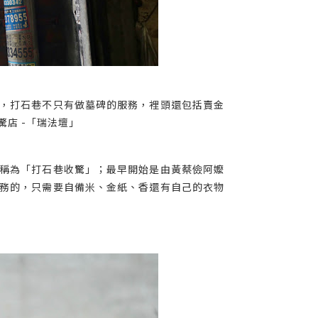
，打石巷不只有做墓碑的服務，裡頭還包括賣金
店 -「瑞法壇」
稱為「打石巷收驚」；最早開始是由黃蔡儉阿嬤
務的，只需要自備米、金紙、香還有自己的衣物