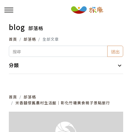
blog
部落格
回主選單
首頁
部落格
全部文章
活動報名
送出
小旅行及主題導覽
分類
講座、體驗與課程
首頁
部落格
其他活動
米香囍懷舊農村生活館│彰化竹塘美食親子景點旅行