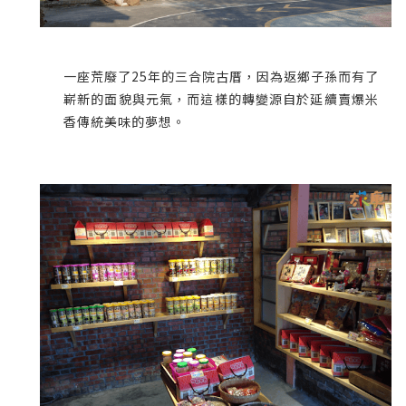
一座荒廢了25年的三合院古厝，因為返鄉子孫而有了
嶄新的面貌與元氣，而這樣的轉變源自於延續賣爆米
香傳統美味的夢想。