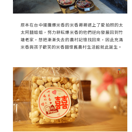
原本在台中擺攤爆米香的米香哥哥遇上了愛拍照的太
太阿囍姐姐，努力耕耘爆米香的他們逆向發展回到竹
塘老家，想把漸漸失去的農村記憶找回來，因此充滿
米香與孩子歡笑的米香囍懷舊農村生活館就此誕生。