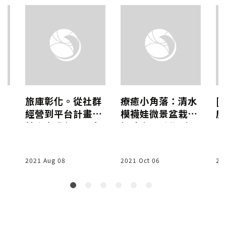
一
旅庫彰化。從社群
療癒小角落：清水
[
I
經營到平台計畫的
模襪娃微景盆栽│
鹿
！
地方實踐(2019免
好時光玩手作X解
惠
費講座)
憂設計
密
福
2021 Aug 08
2021 Oct 06
20